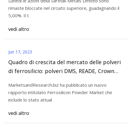
Lunedì le azioni della Sarthak Metals Limited sono
rimaste bloccate nel circuito superiore, guadagnando il
5,00%. Il t
vedi altro
Jun 17, 2023
Quadro di crescita del mercato delle polveri
di ferrosilicio: polveri DMS, READE, Crown
Ferro Alloys, Radheysham Enterprises
MarketsandResearch.biz ha pubblicato un nuovo
rapporto intitolato Ferrosilicon Powder Market che
include lo stato attual
vedi altro