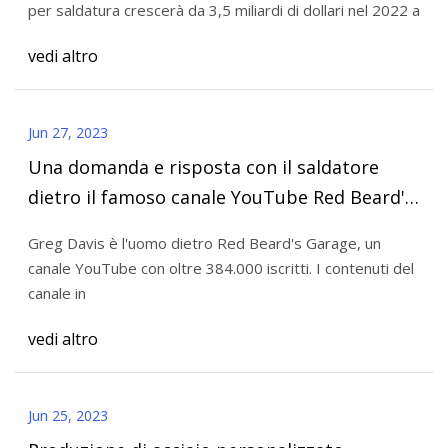
per saldatura crescerà da 3,5 miliardi di dollari nel 2022 a
fattori trainanti, leader, rapporto, tendenze,
vedi altro
previsioni, segmentazione, crescita, tasso di
crescita, valore)
Jun 27, 2023
Una domanda e risposta con il saldatore
dietro il famoso canale YouTube Red Beard's
Garage
Greg Davis è l'uomo dietro Red Beard's Garage, un
canale YouTube con oltre 384.000 iscritti. I contenuti del
canale in
vedi altro
Jun 25, 2023