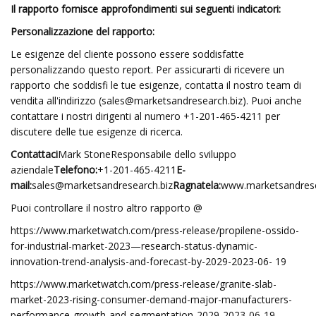
Il rapporto fornisce approfondimenti sui seguenti indicatori:
Personalizzazione del rapporto:
Le esigenze del cliente possono essere soddisfatte
personalizzando questo report. Per assicurarti di ricevere un
rapporto che soddisfi le tue esigenze, contatta il nostro team di
vendita all'indirizzo (
sales@marketsandresearch.biz
). Puoi anche
contattare i nostri dirigenti al numero +1-201-465-4211 per
discutere delle tue esigenze di ricerca.
Contattaci
Mark StoneResponsabile dello sviluppo
aziendale
Telefono:
+1-201-465-4211
E-
mail:
sales@marketsandresearch.biz
Ragnatela:
www.marketsandrese
Puoi controllare il nostro altro rapporto @
https://www.marketwatch.com/press-release/propilene-ossido-
for-industrial-market-2023—research-status-dynamic-
innovation-trend-analysis-and-forecast-by-2029-2023-06- 19
https://www.marketwatch.com/press-release/granite-slab-
market-2023-rising-consumer-demand-major-manufacturers-
performance-growth-and-segmentation-2029-2023-06-19