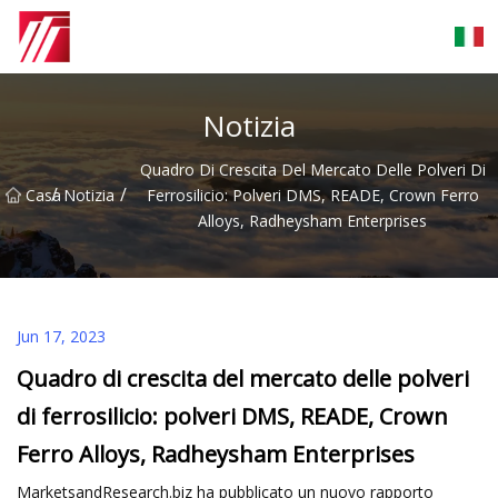
Gruppo dell'agente di cementazione di Fuzhou
Notizia
Quadro Di Crescita Del Mercato Delle Polveri Di
/
/
Casa
Notizia
Ferrosilicio: Polveri DMS, READE, Crown Ferro
Alloys, Radheysham Enterprises
Jun 17, 2023
Quadro di crescita del mercato delle polveri
di ferrosilicio: polveri DMS, READE, Crown
Ferro Alloys, Radheysham Enterprises
MarketsandResearch.biz ha pubblicato un nuovo rapporto