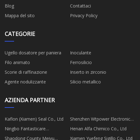
Blog
Contattaci
Mappa del sito
Privacy Policy
CATEGORIE
Ugello dosatore per paniera
Inoculante
Filo animato
Ferrosilicio
Scorie di raffinazione
Inserto in zirconio
Agente nodulizzante
Silicio metallico
AZIENDA PARTNER
Kaflon (Xiamen) Seal Co., Ltd
Shenzhen Wtpower Electronic
Tech Co., Ltd
Ningbo Fantasticare
Henan Alfa Chimico Co., Ltd
International Trade Co., Ltd.
Shaodong County Meiyu
Xiamen Yuefeng Sigillo Co., Ltd