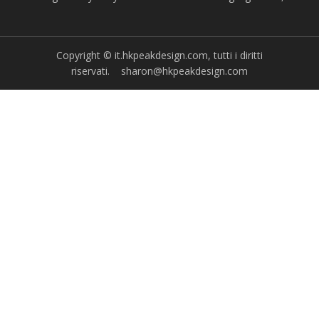
Hardware Tools Co., Ltd
Copyright © it.hkpeakdesign.com, tutti i diritti
riservati.
sharon@hkpeakdesign.com