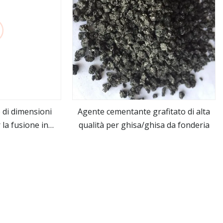
di dimensioni
Agente cementante grafitato di alta
 la fusione in
qualità per ghisa/ghisa da fonderia
ro
vedi altro
ia