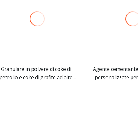
Granulare in polvere di coke di
Agente cementante 
petrolio e coke di grafite ad alto
personalizzate per
vedi altro
vedi alt
tenuto di carbonio a basso prezzo
fonder