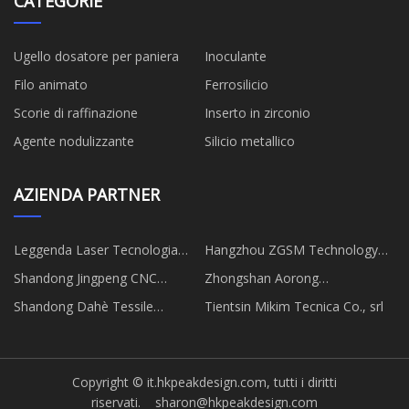
CATEGORIE
Ugello dosatore per paniera
Inoculante
Filo animato
Ferrosilicio
Scorie di raffinazione
Inserto in zirconio
Agente nodulizzante
Silicio metallico
AZIENDA PARTNER
Leggenda Laser Tecnologia
Hangzhou ZGSM Technology
società, srl
Co., Ltd
Shandong Jingpeng CNC
Zhongshan Aorong
Macchinari Co., Ltd.
Abbigliamento Co., Ltd.
Shandong Dahè Tessile
Tientsin Mikim Tecnica Co., srl
Tecnologia Co., Ltd.
Copyright © it.hkpeakdesign.com, tutti i diritti
riservati.
sharon@hkpeakdesign.com