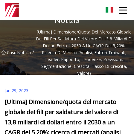
Gruppo dell'agente di cementazione di Fuzhou
Notizia
[Ultima] Dimensione/quota Del Mercato Globale
Dei Fili Per Saldatura Del Valore Di 13,8 Miliardi Di
Dollari Entro Il 2030 A Un CAGR Del 5,20%:
/
/
Casa
Notizia
Ricerca Di Mercati (analisi, Fattori Trainanti,
Leader, Rapporto, Tendenze, Previsioni,
Segmentazione, Crescita, Tasso Di Crescita,
Valore)
Jun 29, 2023
[Ultima] Dimensione/quota del mercato
globale dei fili per saldatura del valore di
13,8 miliardi di dollari entro il 2030 a un
CAGR del 5,20%: ricerca di mercati (analisi,