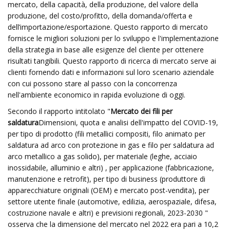
mercato, della capacità, della produzione, del valore della
produzione, del costo/profitto, della domanda/offerta e
dell’importazione/esportazione. Questo rapporto di mercato
fornisce le migliori soluzioni per lo sviluppo e l'implementazione
della strategia in base alle esigenze del cliente per ottenere
risultati tangibili. Questo rapporto di ricerca di mercato serve ai
clienti fornendo dati e informazioni sul loro scenario aziendale
con cui possono stare al passo con la concorrenza
nell'ambiente economico in rapida evoluzione di oggi.
Secondo il rapporto intitolato "
Mercato dei fili per
saldatura
Dimensioni, quota e analisi dell'impatto del COVID-19,
per tipo di prodotto (fili metallici compositi, filo animato per
saldatura ad arco con protezione in gas e filo per saldatura ad
arco metallico a gas solido), per materiale (leghe, acciaio
inossidabile, alluminio e altri) , per applicazione (fabbricazione,
manutenzione e retrofit), per tipo di business (produttore di
apparecchiature originali (OEM) e mercato post-vendita), per
settore utente finale (automotive, edilizia, aerospaziale, difesa,
costruzione navale e altri) e previsioni regionali, 2023-2030 "
osserva che la dimensione del mercato nel 2022 era pari a 10,2