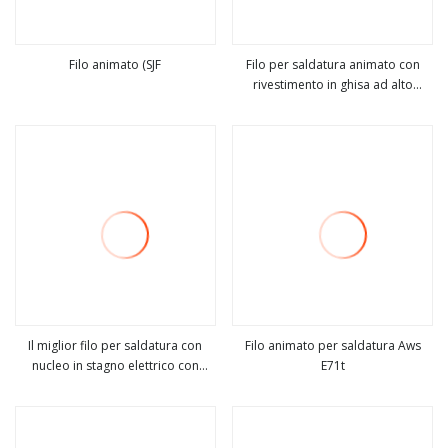
Filo animato (SJF
Filo per saldatura animato con
rivestimento in ghisa ad alto
vedi altro
vedi altro
contenuto di cromo super
resistente all'abrasione
Il miglior filo per saldatura con
Filo animato per saldatura Aws
nucleo in stagno elettrico con
E71t
vedi altro
vedi altro
colofonia di piombo e stagno per
saldatura con flusso eccellente con
flusso per elettronica 63 37 60 40
50 50 30 70 Sn63pb37 Sn60pb40