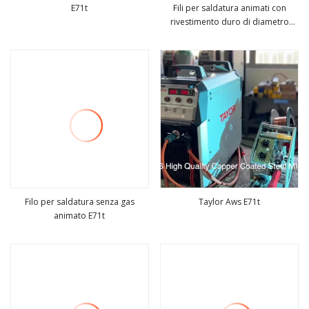
E71t
Fili per saldatura animati con
rivestimento duro di diametro
vedi altro
vedi altro
1,2/1,6/2,8/3,2 mm per
miscelazione di
rivestimento/riparazione
Filo per saldatura senza gas
Taylor Aws E71t
animato E71t
vedi altro
vedi altro