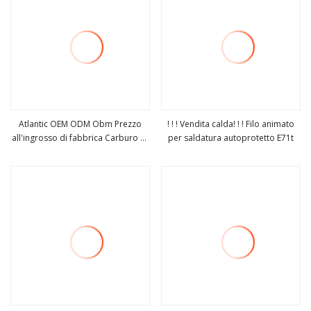
Sn40pb60
Atlantic OEM ODM Obm Prezzo
! ! ! Vendita calda! ! ! Filo animato
all'ingrosso di fabbrica Carburo di
per saldatura autoprotetto E71t
vedi altro
vedi altro
tungsteno Rame 0,8 mm CO2
Saldatura MIG Mag Filo per
saldatura TIG E71t1 Filo per
saldatura animato