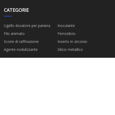
CATEGORIE
Ugello dosatore per paniera
Inoculante
Filo animato
Ferrosilicio
Scorie di raffinazione
Inserto in zirconio
Agente nodulizzante
Silicio metallico
AZIENDA PARTNER
Qingdao Dison Machine
Xinxiang Fengda Macchinari Co.,
Products Co., Ltd
Ltd.
Nuovo Migliore Auto Parti
Co.,Ltd
Copyright © it.hkpeakdesign.com, tutti i diritti
riservati.
sharon@hkpeakdesign.com