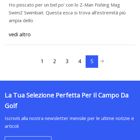
Ho pescato per un bel po' con lo Z-Man Fishing Mag
SwimZ Swimbait. Questa esca si trova all'estremità più
ampia dello
vedi altro
1
2
3
4
5
La Tua Selezione Perfetta Per Il Campo Da
Golf
Iscriviti alla nostra newsletter mensile per le ultime notizie e
articoli