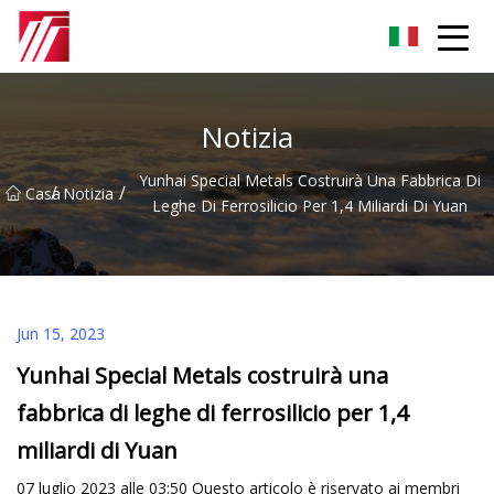
Gruppo dell'agente di cementazione di Fuzhou
Notizia
Yunhai Special Metals Costruirà Una Fabbrica Di
/
/
Casa
Notizia
Leghe Di Ferrosilicio Per 1,4 Miliardi Di Yuan
Jun 15, 2023
Yunhai Special Metals costruirà una
fabbrica di leghe di ferrosilicio per 1,4
miliardi di Yuan
07 luglio 2023 alle 03:50 Questo articolo è riservato ai membri