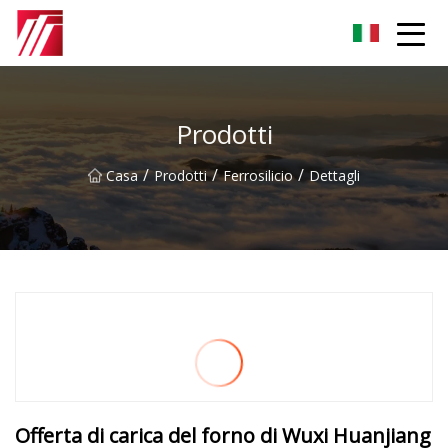
Gruppo dell'agente di cementazione di Fuzhou
Prodotti
/
/
/
Casa
Prodotti
Ferrosilicio
Dettagli
Offerta di carica del forno di Wuxi Huanjiang