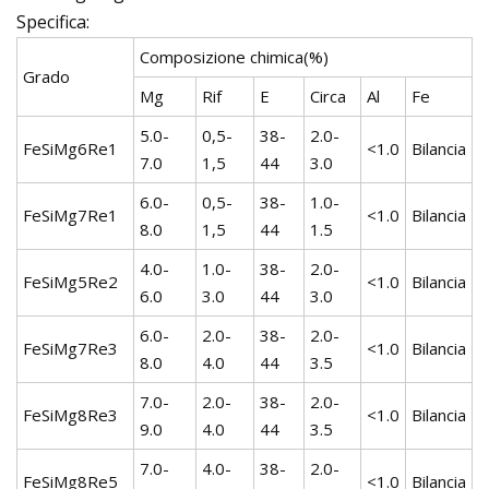
Specifica:
Composizione chimica(%)
Grado
Mg
Rif
E
Circa
Al
Fe
5.0-
0,5-
38-
2.0-
FeSiMg6Re1
<1.0
Bilancia
7.0
1,5
44
3.0
6.0-
0,5-
38-
1.0-
FeSiMg7Re1
<1.0
Bilancia
8.0
1,5
44
1.5
4.0-
1.0-
38-
2.0-
FeSiMg5Re2
<1.0
Bilancia
6.0
3.0
44
3.0
6.0-
2.0-
38-
2.0-
FeSiMg7Re3
<1.0
Bilancia
8.0
4.0
44
3.5
7.0-
2.0-
38-
2.0-
FeSiMg8Re3
<1.0
Bilancia
9.0
4.0
44
3.5
7.0-
4.0-
38-
2.0-
FeSiMg8Re5
<1.0
Bilancia