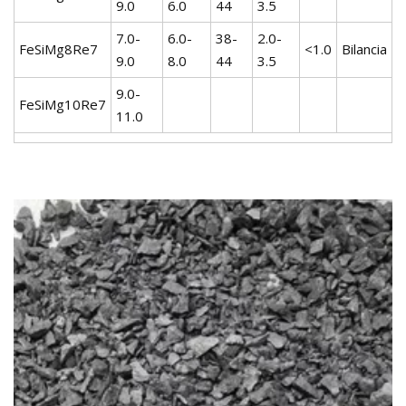
9.0
6.0
44
3.5
7.0-
6.0-
38-
2.0-
FeSiMg8Re7
<1.0
Bilancia
9.0
8.0
44
3.5
9.0-
FeSiMg10Re7
11.0