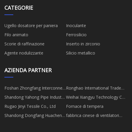
CATEGORIE
Ugello dosatore per paniera
Inoculante
Filo animato
Ferrosilicio
Scorie di raffinazione
Inserto in zirconio
Agente nodulizzante
Silicio metallico
AZIENDA PARTNER
Foshan Zhongfang Interconnect
Ronghao International Trade
Technology Co.Ltd
Limited
Shandong Yahong Pipe Industry
Weihai Xiangyu Technology Co.,
Co., Ltd.
Ltd.
Rugao Jinyi Tessile Co., Ltd
Fornace di tempera
Shandong Dongfang Huachen
fabbrica cinese di ventilatori
Intelligente Parcheggio
assiali personalizzati
Attrezzatura Co., Ltd