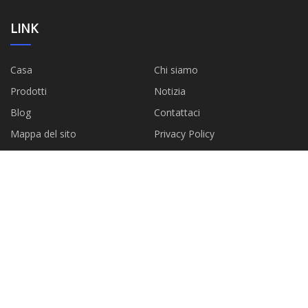
LINK
Casa
Chi siamo
Prodotti
Notizia
Blog
Contattaci
Mappa del sito
Privacy Policy
CATEGORIE
Ugello dosatore per paniera
Inoculante
Filo animato
Ferrosilicio
Scorie di raffinazione
Inserto in zirconio
Agente nodulizzante
Silicio metallico