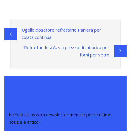
Ugello dosatore refrattario Paniera per
colata continua
Refrattari fusi Azs a prezzo di fabbrica per
forni per vetro
La Tua Selezione Perfetta Per Il Campo
Da Golf
Iscriviti alla nostra newsletter mensile per le ultime
notizie e articoli