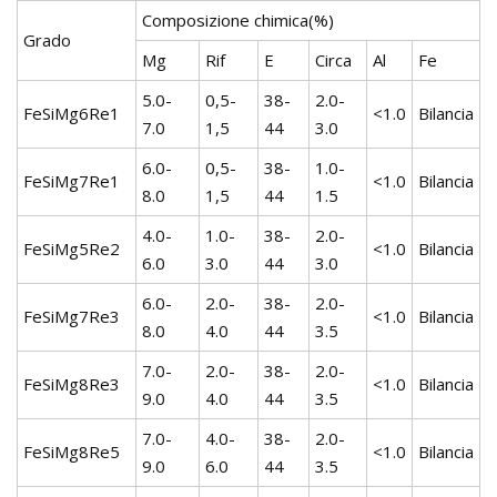
Composizione chimica(%)
Grado
Mg
Rif
E
Circa
Al
Fe
5.0-
0,5-
38-
2.0-
FeSiMg6Re1
<1.0
Bilancia
7.0
1,5
44
3.0
6.0-
0,5-
38-
1.0-
FeSiMg7Re1
<1.0
Bilancia
8.0
1,5
44
1.5
4.0-
1.0-
38-
2.0-
FeSiMg5Re2
<1.0
Bilancia
6.0
3.0
44
3.0
6.0-
2.0-
38-
2.0-
FeSiMg7Re3
<1.0
Bilancia
8.0
4.0
44
3.5
7.0-
2.0-
38-
2.0-
FeSiMg8Re3
<1.0
Bilancia
9.0
4.0
44
3.5
7.0-
4.0-
38-
2.0-
FeSiMg8Re5
<1.0
Bilancia
9.0
6.0
44
3.5