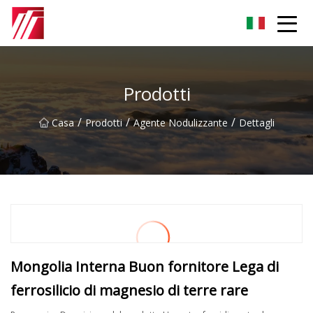
Gruppo dell'agente di cementazione di Fuzhou
Prodotti
/
/
/
Casa
Prodotti
Agente Nodulizzante
Dettagli
Mongolia Interna Buon fornitore Lega di
ferrosilicio di magnesio di terre rare