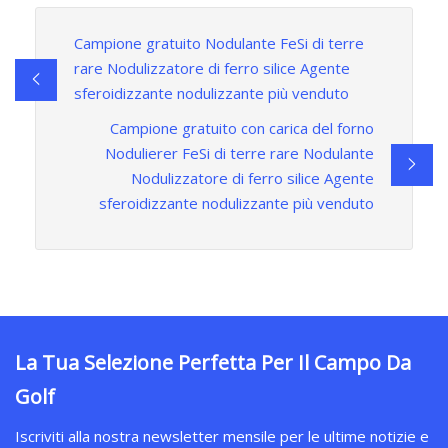
Campione gratuito Nodulante FeSi di terre
rare Nodulizzatore di ferro silice Agente
sferoidizzante nodulizzante più venduto
Campione gratuito con carica del forno
Nodulierer FeSi di terre rare Nodulante
Nodulizzatore di ferro silice Agente
sferoidizzante nodulizzante più venduto
La Tua Selezione Perfetta Per Il Campo Da
Golf
Iscriviti alla nostra newsletter mensile per le ultime notizie e