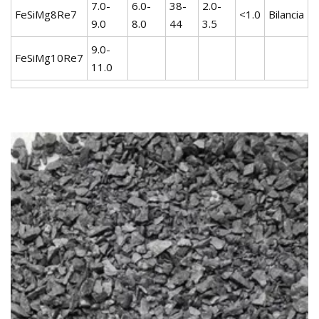
7.0-
6.0-
38-
2.0-
FeSiMg8Re7
<1.0
Bilancia
9.0
8.0
44
3.5
9.0-
FeSiMg10Re7
11.0