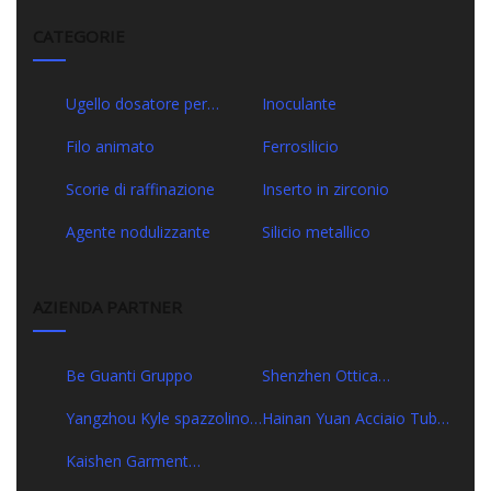
CATEGORIE
Ugello dosatore per
Inoculante
paniera
Filo animato
Ferrosilicio
Scorie di raffinazione
Inserto in zirconio
Agente nodulizzante
Silicio metallico
AZIENDA PARTNER
Be Guanti Gruppo
Shenzhen Ottica
Comunicazione Co., Ltd.
Yangzhou Kyle spazzolino
Hainan Yuan Acciaio Tubo
da denti Co., Ltd.
Fornitura Catena Co., Ltd
Kaishen Garment
Accessorio Co., Ltd.