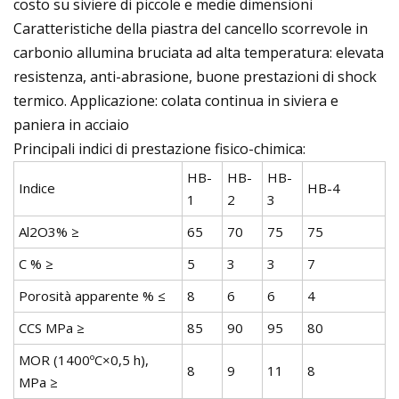
costo su siviere di piccole e medie dimensioni
Caratteristiche della piastra del cancello scorrevole in
carbonio allumina bruciata ad alta temperatura: elevata
resistenza, anti-abrasione, buone prestazioni di shock
termico. Applicazione: colata continua in siviera e
paniera in acciaio
Principali indici di prestazione fisico-chimica:
HB-
HB-
HB-
Indice
HB-4
1
2
3
Al2O3% ≥
65
70
75
75
C % ≥
5
3
3
7
Porosità apparente % ≤
8
6
6
4
CCS MPa ≥
85
90
95
80
MOR (1400ºC×0,5 h),
8
9
11
8
MPa ≥