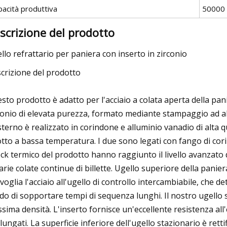
pacità produttiva
50000 
scrizione del prodotto
llo refrattario per paniera con inserto in zirconio
crizione del prodotto
sto prodotto è adatto per l'acciaio a colata aperta della panie
conio di elevata purezza, formato mediante stampaggio ad al
sterno è realizzato in corindone e alluminio vanadio di alta
otto a bassa temperatura. I due sono legati con fango di corin
ck termico del prodotto hanno raggiunto il livello avanzato
varie colate continue di billette. Ugello superiore della panier
voglia l'acciaio all'ugello di controllo intercambiabile, che det
do di sopportare tempi di sequenza lunghi. Il nostro ugell
issima densità. L'inserto fornisce un'eccellente resistenza al
lungati. La superficie inferiore dell'ugello stazionario è ret