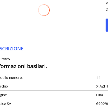
P
D
SCRIZIONE
rview
formazioni basilari.
dello numero.
14
rchio
XIAZH
igine
Cina
dice SA
69029