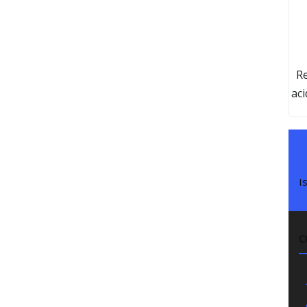
Re
aci
c
b
L
I
C