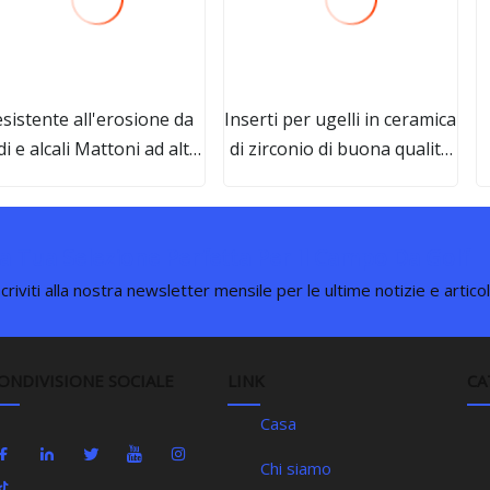
sistente all'erosione da
Inserti per ugelli in ceramica
di e alcali Mattoni ad alto
di zirconio di buona qualità
ontenuto di allumina a
e buon prezzo per ugelli
asso creep, refrattari di
dosatori per paniera
alta qualità, prezzo di
a Tua Selezione Perfetta Per Il Campo Da Golf
fabbrica
scriviti alla nostra newsletter mensile per le ultime notizie e articol
ONDIVISIONE SOCIALE
LINK
CA
Casa
Chi siamo