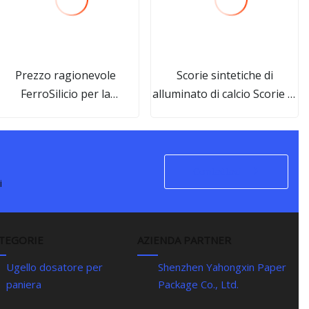
Prezzo ragionevole
Scorie sintetiche di
FerroSilicio per la
alluminato di calcio Scorie di
produzione dell'acciaio
raffinazione Scorie
sinterizzate
Contattaci
i
TEGORIE
AZIENDA PARTNER
Ugello dosatore per
Shenzhen Yahongxin Paper
paniera
Package Co., Ltd.