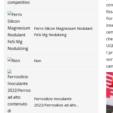
con
fis
For
ins
Ferro Silicon Magnesium Nodulant
cem
FeSi Mg Nodulizing
che
UGE
I p
vor
Non
cam
Ferrosilicio Inoculante
2022/Ferrosilicio ad alto
contenuto di Mg/Ferrosilicio come