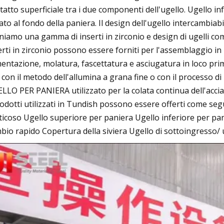
tatto superficiale tra i due componenti dell'ugello. Ugello in
sato al fondo della paniera. Il design dell'ugello intercambia
niamo una gamma di inserti in zirconio e design di ugelli comp
erti in zirconio possono essere forniti per l'assemblaggio in
entazione, molatura, fascettatura e asciugatura in loco prima
 con il metodo dell'allumina a grana fine o con il processo di
LLO PER PANIERA utilizzato per la colata continua dell'accia
rodotti utilizzati in Tundish possono essere offerti come s
ticoso Ugello superiore per paniera Ugello inferiore per pa
bio rapido Copertura della siviera Ugello di sottoingress