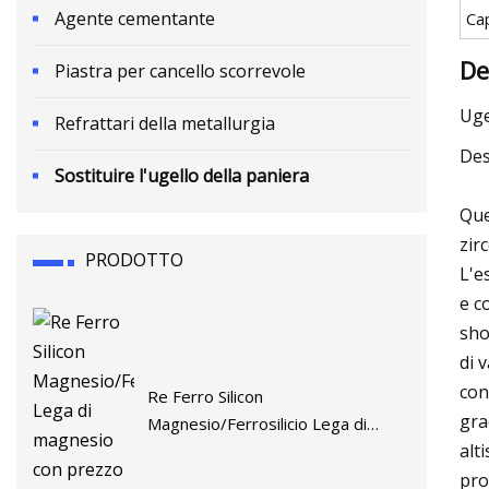
Agente cementante
Ca
De
Piastra per cancello scorrevole
Uge
Refrattari della metallurgia
Des
Sostituire l'ugello della paniera
Que
zir
PRODOTTO
L'e
e c
sho
di 
con
Re Ferro Silicon
gra
Magnesio/Ferrosilicio Lega di
alt
magnesio con prezzo competitivo
pro