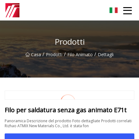
Gruppo dell'agente di cementazione di Fuzhou
Prodotti
/
/
/
Casa
Prodotti
Filo Animato
Dettagli
Filo per saldatura senza gas animato E71t
Panoramica Descrizione del prodotto Foto dettagliate Prodotti correlati
Rizhao ATMIX New Materials Co., Ltd. è stata fon