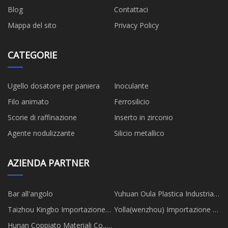
Blog
Contattaci
Mappa del sito
Privacy Policy
CATEGORIE
Ugello dosatore per paniera
Inoculante
Filo animato
Ferrosilicio
Scorie di raffinazione
Inserto in zirconio
Agente nodulizzante
Silicio metallico
AZIENDA PARTNER
Bar all'angolo
Yuhuan Oula Plastica Industria
Co., srl
Taizhou Kingbo Importazione
Yolla(wenzhou) Importazione e
ed esportazione Società.
Esportazione Co.,Ltd.
Hunan Coppiato Materiali Co.,