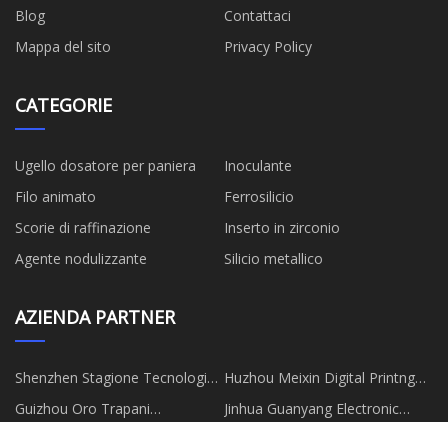
Blog
Contattaci
Mappa del sito
Privacy Policy
CATEGORIE
Ugello dosatore per paniera
Inoculante
Filo animato
Ferrosilicio
Scorie di raffinazione
Inserto in zirconio
Agente nodulizzante
Silicio metallico
AZIENDA PARTNER
Shenzhen Stagione Tecnologia
Huzhou Meixin Digital Printng
Co., Ltd
Co., Ltd
Guizhou Oro Trapani
Jinhua Guanyang Electronic
Equipaggiamento CO ., Ltd .
Technology Co., Ltd
Pechino Lemo Tecnologia
Shandong Kaisen Nuovo