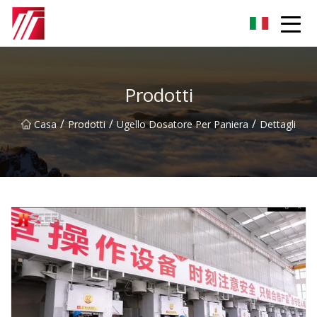
Gruppo dell'agente di cementazione di Fuzhou
Prodotti
/
/
/
Casa
Prodotti
Ugello Dosatore Per Paniera
Dettagli