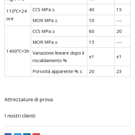
CCS MPa ≥
40
15
110ºC×24
ore
MOR MPa ≥
10
---
CCS MPa ≥
60
20
MOR MPa ≥
15
---
1400ºC×3h
Variazione lineare dopo il
±1
±1
riscaldamento %
Porosità apparente % ≤
20
23
Attrezzature di prova
I nostri clienti