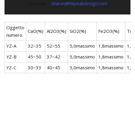
riservati.
sharon@hkpeakdesign.com
Oggetto
CaO(%)
Al2O3(%)
SiO2(%)
Fe2O3(%)
TiO
numero.
YZ-A
32~35
52~55
5,0massimo
1,8massimo
1,0
YZ-B
45~50
37~42
5,0massimo
1,8massimo
1,0
YZ-C
30~33
40~45
5,0massimo
1,8massimo
1,0
YZ-D
33~36
40~44
5,0massimo
1,8massimo
1,0
YZ-E
25~30
60~65
5,0massimo
1,8massimo
1,0
YZ-F
30~35
50~55
3,0massimo
1,8massimo
1,0
La composizione chimica può essere regolata in base alle esige