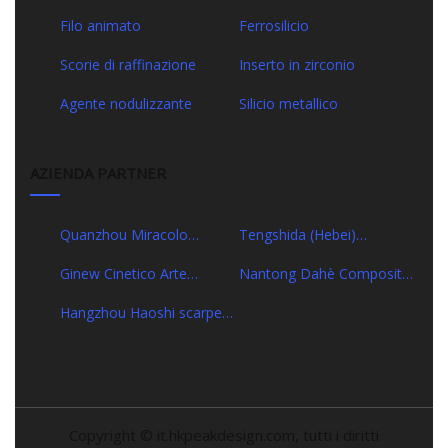
paniera
Filo animato
Ferrosilicio
Scorie di raffinazione
Inserto in zirconio
Agente nodulizzante
Silicio metallico
AZIENDA PARTNER
Quanzhou Miracolo
Tengshida (Hebei)
Riscaldato Linea Co., Ltd.
Ambientale Ingegneria Co.,
Ginew Cinetico Arte
Nantong Dahè Composito
Ltd
Officina
Nuovo Materiale
Hangzhou Haoshi scarpe
Tecnologia Co., Ltd.
Co., Ltd.
Copyright © it.hkpeakdesign.com, tutti i diritti