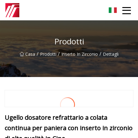
Gruppo dell'agente di cementazione di Fuzhou
Prodotti
/
/
/
Casa
Prodotti
Inserto In Zirconio
Dettagli
Ugello dosatore refrattario a colata
continua per paniera con inserto in zirconio