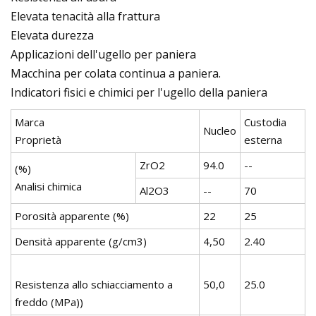
Elevata tenacità alla frattura
Elevata durezza
Applicazioni dell'ugello per paniera
Macchina per colata continua a paniera.
Indicatori fisici e chimici per l'ugello della paniera
Marca
Custodia
Nucleo
Proprietà
esterna
ZrO2
94.0
--
(%)
Analisi chimica
Al2O3
--
70
Porosità apparente (%)
22
25
Densità apparente (g/cm3)
4,50
2.40
Resistenza allo schiacciamento a
50,0
25.0
freddo (MPa))