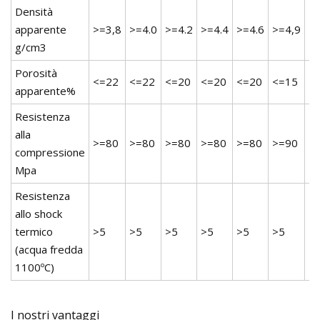
Densità
apparente
>=3,8
>=4.0
>=4.2
>=4.4
>=4.6
>=4,9
>=
g/cm3
Porosità
<=22
<=22
<=20
<=20
<=20
<=15
<
apparente%
Resistenza
alla
>=80
>=80
>=80
>=80
>=80
>=90
>
compressione
Mpa
Resistenza
allo shock
termico
>5
>5
>5
>5
>5
>5
>
(acqua fredda
1100ºC)
I nostri vantaggi