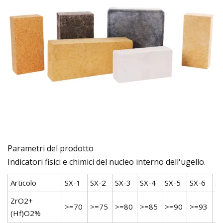
Parametri del prodotto
Indicatori fisici e chimici del nucleo interno dell'ugello.
Articolo
SX-1
SX-2
SX-3
SX-4
SX-5
SX-6
SX
ZrO2+
>=70
>=75
>=80
>=85
>=90
>=93
>
(Hf)O2%