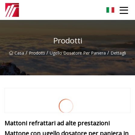
Gruppo dell'agente di cementazione di Fuzhou
Prodotti
/
/
/
Casa
Prodotti
Ugello Dosatore Per Paniera
Dettagli
Mattoni refrattari ad alte prestazioni
Mattone con ugello dosatore per paniera in