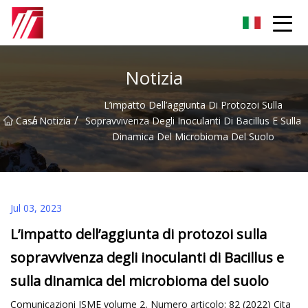
Gruppo dell'agente di cementazione di Fuzhou
Notizia
L’impatto Dell’aggiunta Di Protozoi Sulla
/
/
Casa
Notizia
Sopravvivenza Degli Inoculanti Di Bacillus E Sulla
Dinamica Del Microbioma Del Suolo
Jul 03, 2023
L’impatto dell’aggiunta di protozoi sulla
sopravvivenza degli inoculanti di Bacillus e
sulla dinamica del microbioma del suolo
Comunicazioni ISME volume 2, Numero articolo: 82 (2022) Cita