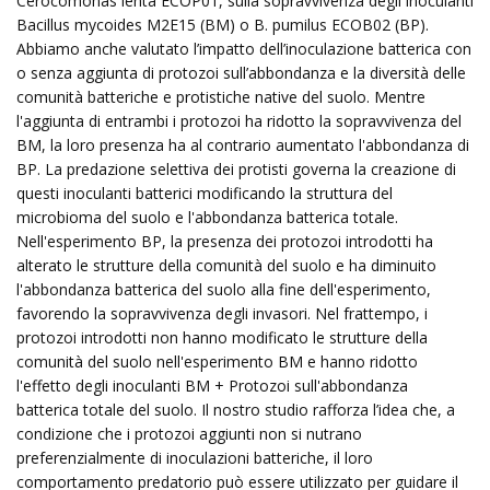
Cerocomonas lenta ECOP01, sulla sopravvivenza degli inoculanti
Bacillus mycoides M2E15 (BM) o B. pumilus ECOB02 (BP).
Abbiamo anche valutato l’impatto dell’inoculazione batterica con
o senza aggiunta di protozoi sull’abbondanza e la diversità delle
comunità batteriche e protistiche native del suolo. Mentre
l'aggiunta di entrambi i protozoi ha ridotto la sopravvivenza del
BM, la loro presenza ha al contrario aumentato l'abbondanza di
BP. La predazione selettiva dei protisti governa la creazione di
questi inoculanti batterici modificando la struttura del
microbioma del suolo e l'abbondanza batterica totale.
Nell'esperimento BP, la presenza dei protozoi introdotti ha
alterato le strutture della comunità del suolo e ha diminuito
l'abbondanza batterica del suolo alla fine dell'esperimento,
favorendo la sopravvivenza degli invasori. Nel frattempo, i
protozoi introdotti non hanno modificato le strutture della
comunità del suolo nell'esperimento BM e hanno ridotto
l'effetto degli inoculanti BM + Protozoi sull'abbondanza
batterica totale del suolo. Il nostro studio rafforza l’idea che, a
condizione che i protozoi aggiunti non si nutrano
preferenzialmente di inoculazioni batteriche, il loro
comportamento predatorio può essere utilizzato per guidare il