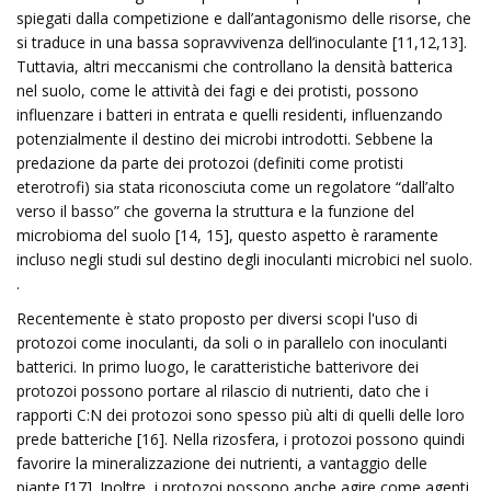
spiegati dalla competizione e dall’antagonismo delle risorse, che
si traduce in una bassa sopravvivenza dell’inoculante [11,12,13].
Tuttavia, altri meccanismi che controllano la densità batterica
nel suolo, come le attività dei fagi e dei protisti, possono
influenzare i batteri in entrata e quelli residenti, influenzando
potenzialmente il destino dei microbi introdotti. Sebbene la
predazione da parte dei protozoi (definiti come protisti
eterotrofi) sia stata riconosciuta come un regolatore “dall’alto
verso il basso” che governa la struttura e la funzione del
microbioma del suolo [14, 15], questo aspetto è raramente
incluso negli studi sul destino degli inoculanti microbici nel suolo.
.
Recentemente è stato proposto per diversi scopi l'uso di
protozoi come inoculanti, da soli o in parallelo con inoculanti
batterici. In primo luogo, le caratteristiche batterivore dei
protozoi possono portare al rilascio di nutrienti, dato che i
rapporti C:N dei protozoi sono spesso più alti di quelli delle loro
prede batteriche [16]. Nella rizosfera, i protozoi possono quindi
favorire la mineralizzazione dei nutrienti, a vantaggio delle
piante [17]. Inoltre, i protozoi possono anche agire come agenti