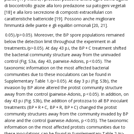
di biocontrollo grazie alla loro predazione sui patogeni vegetali
[18] e alla loro secrezione di composti extracellulari con
caratteristiche battericide [19]. Possono anche migliorare
l’immunità delle piante e gli equilibri ormonali [20, 21].
0.05)./p>
0.05). Moreover, the BP spore populations remained
below the detection limit throughout the experiment in all
treatments./p>
0.05). At day 43 p.i, the BP + C treatment shifted
the bacterial community structure away from the uninvaded
control (Fig. S3a, day 43, pairwise-Adonis, p < 0.05). The
taxonomic information on the most affected bacterial
communities due to these inoculations can be found in
Supplementary Table 1./p>
0.05). At day 3 p.i (Fig. S3b), the
invasion by BP alone altered the protist community structure
away from the control (pairwise-Adonis, p < 0.05). In addition, on
day 43 p.i (Fig. S3b), the addition of protozoa to all BP inoculant
treatments (BP + R + C, BP + R, BP + C) changed the protist
community structures away from the community invaded by BP
alone and the control (pairwise-Adonis, p < 0.05). The taxonomic
information on the most affected protists communities due to
these inoculations can be found in Supplementary Table 2./p>