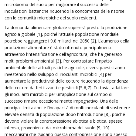
microbioma del suolo per migliorare il successo delle
inoculazioni batteriche riducendo la concorrenza delle risorse
con le comunità microbiche del suolo residenti.
La domanda alimentare globale supererà presto la produzione
agricola globale [1], poiché l’attuale popolazione mondiale
potrebbe raggiungere i 9,8 miliardi nel 2050 [2]. L’aumento della
produzione alimentare è stato ottenuto principalmente
attraverso l’intensificazione dell’agricoltura, che ha generato
molti problemi ambientali [3]. Per contrastare l’impatto
ambientale delle attuali pratiche agricole, diversi paesi stanno
investendo nello sviluppo di inoculanti microbici [4] per
aumentare la produttività delle colture riducendo la dipendenza
delle colture da fertilizzanti e pesticidi [5,6,7]. Tuttavia, adattare
gli inoculanti microbici per un’applicazione sul campo di
successo rimane eccezionalmente impegnativo. Una delle
principali limitazioni è l’incapacità di molti inoculanti di sostenere
elevate densità di popolazione dopo l’introduzione [8], poiché
devono violare la contropressione abiotica e biotica, spesso
intensa, proveniente dal microbioma del suolo [9, 10]. I
meccanismi che guidano questa contropressione sono spesso