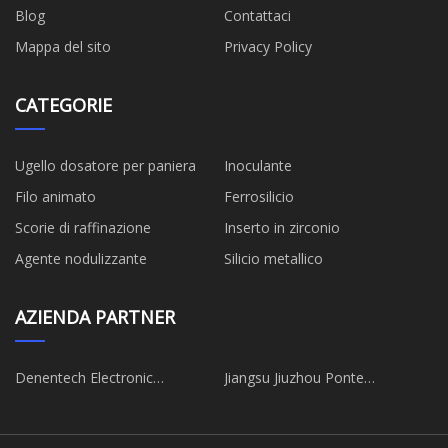
Blog
Contattaci
Mappa del sito
Privacy Policy
CATEGORIE
Ugello dosatore per paniera
Inoculante
Filo animato
Ferrosilicio
Scorie di raffinazione
Inserto in zirconio
Agente nodulizzante
Silicio metallico
AZIENDA PARTNER
Denentech Electronic
Jiangsu Jiuzhou Ponte
Technology Co., Ltd
Ingegneria Co., Ltd.