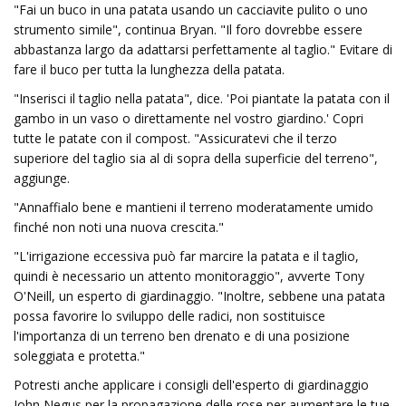
"Fai un buco in una patata usando un cacciavite pulito o uno
strumento simile", continua Bryan. "Il foro dovrebbe essere
abbastanza largo da adattarsi perfettamente al taglio." Evitare di
fare il buco per tutta la lunghezza della patata.
"Inserisci il taglio nella patata", dice. 'Poi piantate la patata con il
gambo in un vaso o direttamente nel vostro giardino.' Copri
tutte le patate con il compost. "Assicuratevi che il terzo
superiore del taglio sia al di sopra della superficie del terreno",
aggiunge.
"Annaffialo bene e mantieni il terreno moderatamente umido
finché non noti una nuova crescita."
"L'irrigazione eccessiva può far marcire la patata e il taglio,
quindi è necessario un attento monitoraggio", avverte Tony
O'Neill, un esperto di giardinaggio. "Inoltre, sebbene una patata
possa favorire lo sviluppo delle radici, non sostituisce
l'importanza di un terreno ben drenato e di una posizione
soleggiata e protetta."
Potresti anche applicare i consigli dell'esperto di giardinaggio
John Negus per la propagazione delle rose per aumentare le tue