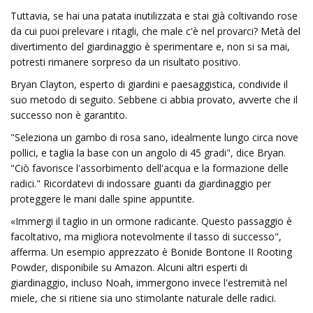
Tuttavia, se hai una patata inutilizzata e stai già coltivando rose
da cui puoi prelevare i ritagli, che male c'è nel provarci? Metà del
divertimento del giardinaggio è sperimentare e, non si sa mai,
potresti rimanere sorpreso da un risultato positivo.
Bryan Clayton, esperto di giardini e paesaggistica, condivide il
suo metodo di seguito. Sebbene ci abbia provato, avverte che il
successo non è garantito.
"Seleziona un gambo di rosa sano, idealmente lungo circa nove
pollici, e taglia la base con un angolo di 45 gradi", dice Bryan.
"Ciò favorisce l'assorbimento dell'acqua e la formazione delle
radici." Ricordatevi di indossare guanti da giardinaggio per
proteggere le mani dalle spine appuntite.
«Immergi il taglio in un ormone radicante. Questo passaggio è
facoltativo, ma migliora notevolmente il tasso di successo",
afferma. Un esempio apprezzato è Bonide Bontone II Rooting
Powder, disponibile su Amazon. Alcuni altri esperti di
giardinaggio, incluso Noah, immergono invece l'estremità nel
miele, che si ritiene sia uno stimolante naturale delle radici.