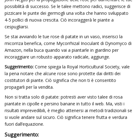
possibilità di successo. Se le talee mettono radici, suggerisce di
pizzicare le punte dei germogli una volta che hanno sviluppato
4-5 pollici di nuova crescita. Ciò incoraggerà le piante a
cespugliarsi.
Se stai avviando le tue rose di patate in un vaso, inserisci la
micorriza benefica, come Mycorrhizal Inoculant di Dynomyco di
Amazon, nella buca quando vai a piantarle in giardino per
incoraggiare un robusto apparato radicale, aggiunge.
Suggerimento:
Come spiega la Royal Horticultural Society, vale
la pena notare che alcune rose sono protette dai diritti dei
costitutori di piante. Ciò significa che non ti è consentito
propagarli per la vendita.
Non si tratta solo di patate: potresti aver visto talee di rosa
piantate in cipolle e persino banane in tutto il web. Ma, visti i
risultati imprevedibili, è meglio attenersi ai metodi tradizionali se
si vuole andare sul sicuro. Ciò significa tenere frutta e verdura
fuori dall’equazione.
Suggerimento: