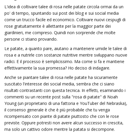
L'idea di coltivare talee di rosa nelle patate circola ormai da un
po' di tempo, spuntando sui post dei blog e sui social media
come un trucco facile ed economico. Coltivare nuovi cespugli di
rose gratuitamente è allettante per la maggior parte dei
giardinieri, me compreso. Quindi non sorprende che molte
persone ci stiano provando.
Le patate, a quanto pare, aiutano a mantenere umide le talee di
rosa e a nutrirle con sostanze nutritive mentre sviluppano nuove
radici. E il processo è semplicissimo. Ma come si fa e mantiene
effettivamente la sua promessa? Ho deciso di indagare.
Anche se piantare talee di rosa nelle patate ha sicuramente
suscitato l'interesse dei social media, sembra che ci siano
risultati contrastanti con questa tecnica. In effetti, esaminando i
commenti su un recente post sulla "rosa di patate" di Noah
Young (un proprietario di una fattoria e YouTuber del Nebraska),
il consenso generale è che è più probabile che tu venga
ricompensato con piante di patate piuttosto che con le rose
previste. Oppure potresti non avere alcun successo in crescita,
ma solo un cattivo odore mentre la patata si decompone.