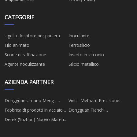
CATEGORIE
Ugello dosatore per paniera
Inoculante
Filo animato
Ferrosilicio
Scorie di raffinazione
Inserto in zirconio
Agente nodulizzante
Silicio metallico
AZIENDA PARTNER
Dongguan Umano Meng -
Vinci - Vietnam Precisione
Ruolan Abbigliamento Fabbrica
Macchinari Azienda srl
Fabbrica di prodotti in acciaio
Dongguan Tianchi
inossidabile taizhou
Elettromeccanico
Derek (Suzhou) Nuovo Materiali
Equipaggiamento Co., Ltd.
Tecnologia Co., Ltd