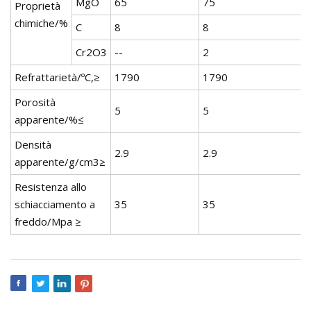
MgO
65
75
Proprietà
chimiche/%
C
8
8
Cr2O3
--
2
Refrattarietà/ºC,≥
1790
1790
Porosità
5
5
apparente/%≤
Densità
2.9
2.9
apparente/g/cm3≥
Resistenza allo
schiacciamento a
35
35
freddo/Mpa ≥