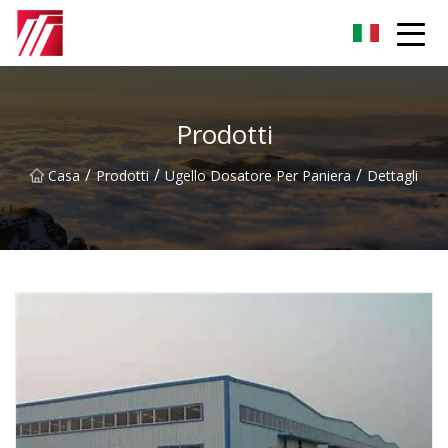
Gruppo dell'agente di cementazione di Fuzhou
Prodotti
/
/
/
Casa
Prodotti
Ugello Dosatore Per Paniera
Dettagli