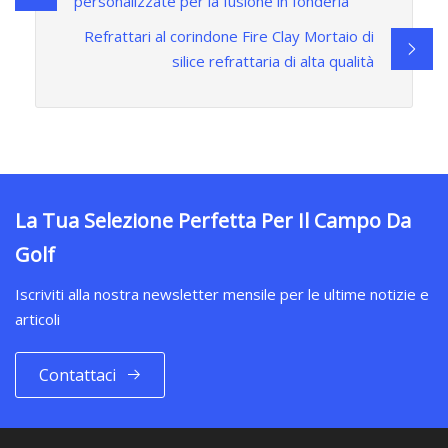
personalizzate per la fusione in fonderia
Refrattari al corindone Fire Clay Mortaio di
silice refrattaria di alta qualità
La Tua Selezione Perfetta Per Il Campo Da
Golf
Iscriviti alla nostra newsletter mensile per le ultime notizie e
articoli
Contattaci