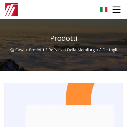
Gruppo dell'agente di cementazione di Fuzhou
Prodotti
/
/
/
Casa
Prodotti
Refrattari Della Metallurgia
Dettagli