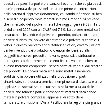
questi due paesi ha portato a sanzioni economiche su più paesi,
a un’impennata dei prezzi delle materie prime e a interruzioni
della catena di approvvigionamento, causando inflazione su beni
e servizi e colpendo molti mercati in tutto il mondo. Si prevede
che il mercato delle polveri metalliche raggiungerà i 9,38 miliardi
di dollari nel 2027 con un CAGR del 7,1%. La polvere metallica è
costituita dalle vendite di polvere di piombo, polvere di stagno,
polvere di bismuto, polvere di antimonio e polvere di cadmio. I
valori in questo mercato sono "fabbrica ' valori, ovvero il valore
dei beni venduti dai produttori o creatori dei beni, ad altri
soggetti (compresi produttori a valle, grossisti, distributori e
dettaglianti) o direttamente ai clienti finali. Il valore dei beni in
questo mercato comprende i servizi correlati venduti dai creatori
dei prodotti. Le polveri metalliche sono metalli finemente
suddivisi o in polvere utilizzati nella produzione di parti
sinterizzate, spruzzatura termica, riempimento di plastica e altre
applicazioni specializzate. È utilizzato nella metallurgia delle
polveri, che fabbrica parti e componenti metallici riscaldando
metalli in polvere compressi appena al di sotto delle
temperature di fusione. L'Asia-Pacifico era la regione più grande