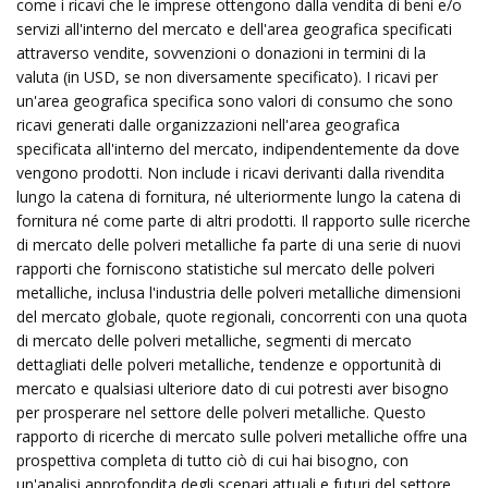
come i ricavi che le imprese ottengono dalla vendita di beni e/o
servizi all'interno del mercato e dell'area geografica specificati
attraverso vendite, sovvenzioni o donazioni in termini di la
valuta (in USD, se non diversamente specificato). I ricavi per
un'area geografica specifica sono valori di consumo che sono
ricavi generati dalle organizzazioni nell'area geografica
specificata all'interno del mercato, indipendentemente da dove
vengono prodotti. Non include i ricavi derivanti dalla rivendita
lungo la catena di fornitura, né ulteriormente lungo la catena di
fornitura né come parte di altri prodotti. Il rapporto sulle ricerche
di mercato delle polveri metalliche fa parte di una serie di nuovi
rapporti che forniscono statistiche sul mercato delle polveri
metalliche, inclusa l'industria delle polveri metalliche dimensioni
del mercato globale, quote regionali, concorrenti con una quota
di mercato delle polveri metalliche, segmenti di mercato
dettagliati delle polveri metalliche, tendenze e opportunità di
mercato e qualsiasi ulteriore dato di cui potresti aver bisogno
per prosperare nel settore delle polveri metalliche. Questo
rapporto di ricerche di mercato sulle polveri metalliche offre una
prospettiva completa di tutto ciò di cui hai bisogno, con
un'analisi approfondita degli scenari attuali e futuri del settore.