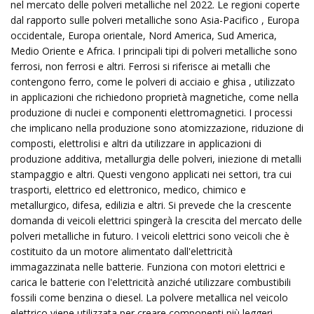
nel mercato delle polveri metalliche nel 2022. Le regioni coperte
dal rapporto sulle polveri metalliche sono Asia-Pacifico , Europa
occidentale, Europa orientale, Nord America, Sud America,
Medio Oriente e Africa. I principali tipi di polveri metalliche sono
ferrosi, non ferrosi e altri. Ferrosi si riferisce ai metalli che
contengono ferro, come le polveri di acciaio e ghisa , utilizzato
in applicazioni che richiedono proprietà magnetiche, come nella
produzione di nuclei e componenti elettromagnetici. I processi
che implicano nella produzione sono atomizzazione, riduzione di
composti, elettrolisi e altri da utilizzare in applicazioni di
produzione additiva, metallurgia delle polveri, iniezione di metalli
stampaggio e altri. Questi vengono applicati nei settori, tra cui
trasporti, elettrico ed elettronico, medico, chimico e
metallurgico, difesa, edilizia e altri. Si prevede che la crescente
domanda di veicoli elettrici spingerà la crescita del mercato delle
polveri metalliche in futuro. I veicoli elettrici sono veicoli che è
costituito da un motore alimentato dall'elettricità
immagazzinata nelle batterie. Funziona con motori elettrici e
carica le batterie con l'elettricità anziché utilizzare combustibili
fossili come benzina o diesel. La polvere metallica nel veicolo
elettrico viene utilizzata per creare componenti più leggeri