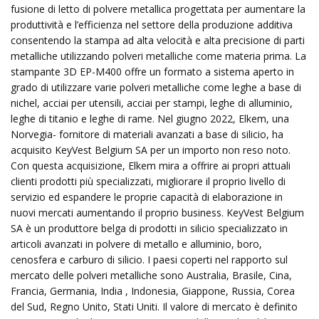
fusione di letto di polvere metallica progettata per aumentare la
produttività e l’efficienza nel settore della produzione additiva
consentendo la stampa ad alta velocità e alta precisione di parti
metalliche utilizzando polveri metalliche come materia prima. La
stampante 3D EP-M400 offre un formato a sistema aperto in
grado di utilizzare varie polveri metalliche come leghe a base di
nichel, acciai per utensili, acciai per stampi, leghe di alluminio,
leghe di titanio e leghe di rame. Nel giugno 2022, Elkem, una
Norvegia- fornitore di materiali avanzati a base di silicio, ha
acquisito KeyVest Belgium SA per un importo non reso noto.
Con questa acquisizione, Elkem mira a offrire ai propri attuali
clienti prodotti più specializzati, migliorare il proprio livello di
servizio ed espandere le proprie capacità di elaborazione in
nuovi mercati aumentando il proprio business. KeyVest Belgium
SA è un produttore belga di prodotti in silicio specializzato in
articoli avanzati in polvere di metallo e alluminio, boro,
cenosfera e carburo di silicio. I paesi coperti nel rapporto sul
mercato delle polveri metalliche sono Australia, Brasile, Cina,
Francia, Germania, India , Indonesia, Giappone, Russia, Corea
del Sud, Regno Unito, Stati Uniti. Il valore di mercato è definito