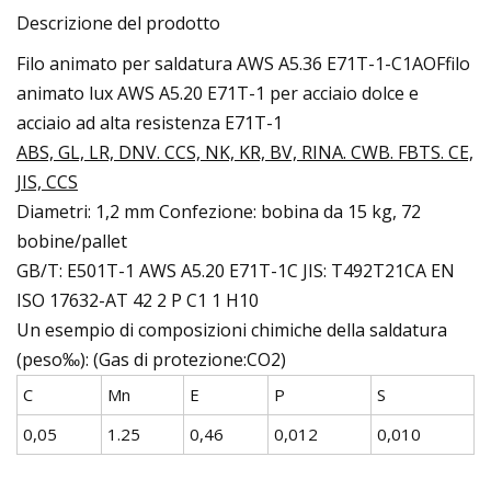
Descrizione del prodotto
Filo animato per saldatura AWS A5.36 E71T-1-C1AOFfilo
animato lux AWS A5.20 E71T-1 per acciaio dolce e
acciaio ad alta resistenza E71T-1
ABS, GL, LR, DNV. CCS, NK, KR, BV, RINA. CWB. FBTS. CE,
JIS, CCS
Diametri: 1,2 mm Confezione: bobina da 15 kg, 72
bobine/pallet
GB/T: E501T-1 AWS A5.20 E71T-1C JIS: T492T21CA EN
ISO 17632-AT 42 2 P C1 1 H10
Un esempio di composizioni chimiche della saldatura
(peso‰): (Gas di protezione:CO2)
C
Mn
E
P
S
0,05
1.25
0,46
0,012
0,010