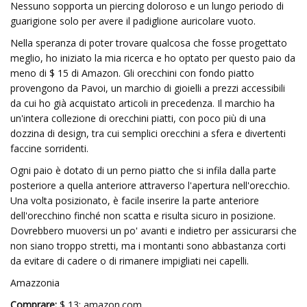
Nessuno sopporta un piercing doloroso e un lungo periodo di
guarigione solo per avere il padiglione auricolare vuoto.
Nella speranza di poter trovare qualcosa che fosse progettato
meglio, ho iniziato la mia ricerca e ho optato per questo paio da
meno di $ 15 di Amazon. Gli orecchini con fondo piatto
provengono da Pavoi, un marchio di gioielli a prezzi accessibili
da cui ho già acquistato articoli in precedenza. Il marchio ha
un'intera collezione di orecchini piatti, con poco più di una
dozzina di design, tra cui semplici orecchini a sfera e divertenti
faccine sorridenti.
Ogni paio è dotato di un perno piatto che si infila dalla parte
posteriore a quella anteriore attraverso l'apertura nell'orecchio.
Una volta posizionato, è facile inserire la parte anteriore
dell'orecchino finché non scatta e risulta sicuro in posizione.
Dovrebbero muoversi un po' avanti e indietro per assicurarsi che
non siano troppo stretti, ma i montanti sono abbastanza corti
da evitare di cadere o di rimanere impigliati nei capelli.
Amazzonia
Comprare:
$ 13; amazon.com.