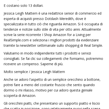
E costano solo 13 dollari.
Jessica Leigh Mattern è una redattrice senior di commercio ed
esperta di acquisti presso Dotdash Meredith, dove è
specializzata in tutto ciò che riguarda Amazon. Si è occupata di
tendenze e notizie sullo stile di vita per otto anni. Attualmente
scrive la serie ricorrente I Shop Amazon for a Living per
RealSimple.com e seleziona i migliori prodotti da evidenziare
tramite la newsletter settimanale sullo shopping di Real Simple.
Valutiamo in modo indipendente tutti i prodotti e servizi
consigliati. Se fai clic sui collegamenti che forniamo, potremmo
ricevere un compenso. Saperne di più.
Molto semplice / Jessica Leigh Mattern
Anche se adoro l'aspetto di un semplice orecchino a bottone,
potrei fare a meno del costante fruscio che sento quando
dormo o mi rilasso, motivo per cui adoro questa geniale
scoperta di Amazon.
Gli orecchini piatti, che presentano un supporto piatto e liscio
che scatta in posizione, sono relativamente nuovi nella scena