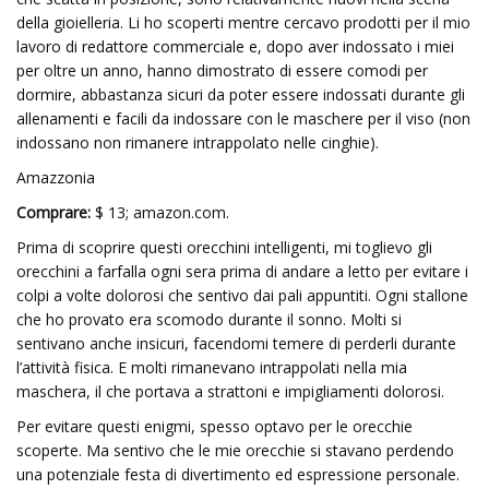
della gioielleria. Li ho scoperti mentre cercavo prodotti per il mio
lavoro di redattore commerciale e, dopo aver indossato i miei
per oltre un anno, hanno dimostrato di essere comodi per
dormire, abbastanza sicuri da poter essere indossati durante gli
allenamenti e facili da indossare con le maschere per il viso (non
indossano non rimanere intrappolato nelle cinghie).
Amazzonia
Comprare:
$ 13; amazon.com.
Prima di scoprire questi orecchini intelligenti, mi toglievo gli
orecchini a farfalla ogni sera prima di andare a letto per evitare i
colpi a volte dolorosi che sentivo dai pali appuntiti. Ogni stallone
che ho provato era scomodo durante il sonno. Molti si
sentivano anche insicuri, facendomi temere di perderli durante
l’attività fisica. E molti rimanevano intrappolati nella mia
maschera, il che portava a strattoni e impigliamenti dolorosi.
Per evitare questi enigmi, spesso optavo per le orecchie
scoperte. Ma sentivo che le mie orecchie si stavano perdendo
una potenziale festa di divertimento ed espressione personale.