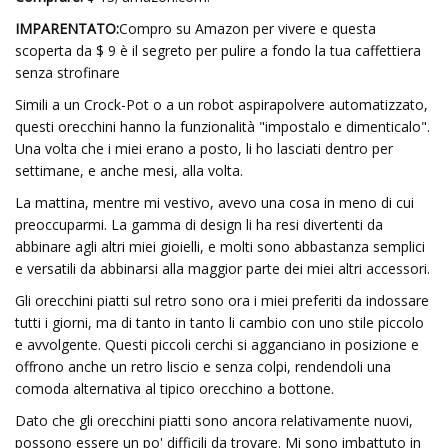
IMPARENTATO:
Compro su Amazon per vivere e questa
scoperta da $ 9 è il segreto per pulire a fondo la tua caffettiera
senza strofinare
Simili a un Crock-Pot o a un robot aspirapolvere automatizzato,
questi orecchini hanno la funzionalità "impostalo e dimenticalo".
Una volta che i miei erano a posto, li ho lasciati dentro per
settimane, e anche mesi, alla volta.
La mattina, mentre mi vestivo, avevo una cosa in meno di cui
preoccuparmi. La gamma di design li ha resi divertenti da
abbinare agli altri miei gioielli, e molti sono abbastanza semplici
e versatili da abbinarsi alla maggior parte dei miei altri accessori.
Gli orecchini piatti sul retro sono ora i miei preferiti da indossare
tutti i giorni, ma di tanto in tanto li cambio con uno stile piccolo
e avvolgente. Questi piccoli cerchi si agganciano in posizione e
offrono anche un retro liscio e senza colpi, rendendoli una
comoda alternativa al tipico orecchino a bottone.
Dato che gli orecchini piatti sono ancora relativamente nuovi,
possono essere un po' difficili da trovare. Mi sono imbattuto in