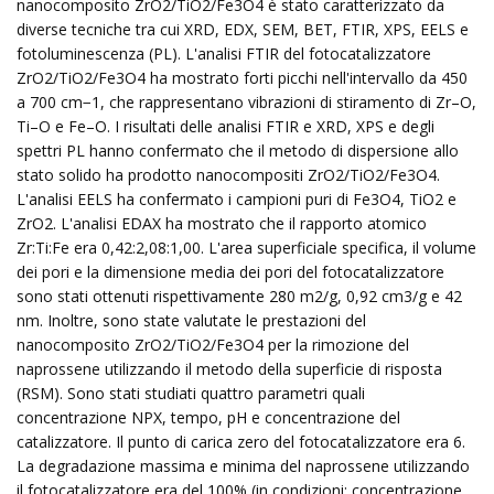
nanocomposito ZrO2/TiO2/Fe3O4 è stato caratterizzato da
diverse tecniche tra cui XRD, EDX, SEM, BET, FTIR, XPS, EELS e
fotoluminescenza (PL). L'analisi FTIR del fotocatalizzatore
ZrO2/TiO2/Fe3O4 ha mostrato forti picchi nell'intervallo da 450
a 700 cm−1, che rappresentano vibrazioni di stiramento di Zr–O,
Ti–O e Fe–O. I risultati delle analisi FTIR e XRD, XPS e degli
spettri PL hanno confermato che il metodo di dispersione allo
stato solido ha prodotto nanocompositi ZrO2/TiO2/Fe3O4.
L'analisi EELS ha confermato i campioni puri di Fe3O4, TiO2 e
ZrO2. L'analisi EDAX ha mostrato che il rapporto atomico
Zr:Ti:Fe era 0,42:2,08:1,00. L'area superficiale specifica, il volume
dei pori e la dimensione media dei pori del fotocatalizzatore
sono stati ottenuti rispettivamente 280 m2/g, 0,92 cm3/g e 42
nm. Inoltre, sono state valutate le prestazioni del
nanocomposito ZrO2/TiO2/Fe3O4 per la rimozione del
naprossene utilizzando il metodo della superficie di risposta
(RSM). Sono stati studiati quattro parametri quali
concentrazione NPX, tempo, pH e concentrazione del
catalizzatore. Il punto di carica zero del fotocatalizzatore era 6.
La degradazione massima e minima del naprossene utilizzando
il fotocatalizzatore era del 100% (in condizioni: concentrazione