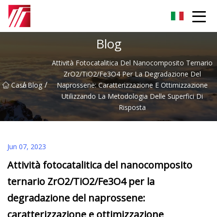
Gruppo dell'agente di cementazione di Fuzhou
Blog
Attività Fotocatalitica Del Nanocomposito Ternario
ZrO2/TiO2/Fe3O4 Per La Degradazione Del
/
/
Casa
Blog
Naprossene: Caratterizzazione E Ottimizzazione
Utilizzando La Metodologia Delle Superfici Di
Risposta
Jun 07, 2023
Attività fotocatalitica del nanocomposito
ternario ZrO2/TiO2/Fe3O4 per la
degradazione del naprossene:
caratterizzazione e ottimizzazione