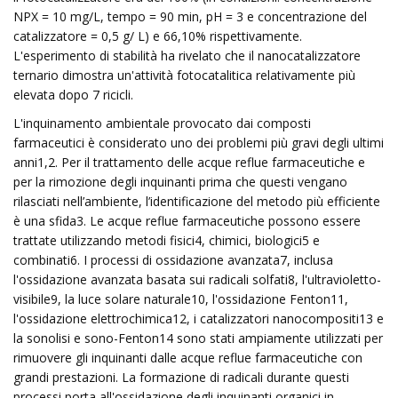
NPX = 10 mg/L, tempo = 90 min, pH = 3 e concentrazione del
catalizzatore = 0,5 g/ L) e 66,10% rispettivamente.
L'esperimento di stabilità ha rivelato che il nanocatalizzatore
ternario dimostra un'attività fotocatalitica relativamente più
elevata dopo 7 ricicli.
L'inquinamento ambientale provocato dai composti
farmaceutici è considerato uno dei problemi più gravi degli ultimi
anni1,2. Per il trattamento delle acque reflue farmaceutiche e
per la rimozione degli inquinanti prima che questi vengano
rilasciati nell’ambiente, l’identificazione del metodo più efficiente
è una sfida3. Le acque reflue farmaceutiche possono essere
trattate utilizzando metodi fisici4, chimici, biologici5 e
combinati6. I processi di ossidazione avanzata7, inclusa
l'ossidazione avanzata basata sui radicali solfati8, l'ultravioletto-
visibile9, la luce solare naturale10, l'ossidazione Fenton11,
l'ossidazione elettrochimica12, i catalizzatori nanocompositi13 e
la sonolisi e sono-Fenton14 sono stati ampiamente utilizzati per
rimuovere gli inquinanti dalle acque reflue farmaceutiche con
grandi prestazioni. La formazione di radicali durante questi
processi porta all'ossidazione degli inquinanti organici in