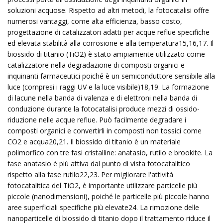
soluzioni acquose. Rispetto ad altri metodi, la fotocatalisi offre
numerosi vantaggi, come alta efficienza, basso costo,
progettazione di catalizzatori adatti per acque reflue specifiche
ed elevata stabilità alla corrosione e alla temperatura15,16,17. Il
biossido di titanio (TiO2) è stato ampiamente utilizzato come
catalizzatore nella degradazione di composti organici e
inquinanti farmaceutici poiché è un semiconduttore sensibile alla
luce (compresi i raggi UV e la luce visibile)18,19. La formazione
di lacune nella banda di valenza e di elettroni nella banda di
conduzione durante la fotocatalisi produce mezzi di ossido-
riduzione nelle acque reflue. Può facilmente degradare i
composti organici e convertirli in composti non tossici come
CO2 e acqua20,21. Il biossido di titanio è un materiale
polimorfico con tre fasi cristalline: anatasio, rutilo e brookite. La
fase anatasio è più attiva dal punto di vista fotocatalitico
rispetto alla fase rutilo22,23. Per migliorare l'attività
fotocatalitica del TiO2, è importante utilizzare particelle più
piccole (nanodimensioni), poiché le particelle più piccole hanno
aree superficiali specifiche più elevate24. La rimozione delle
nanoparticelle di biossido di titanio dopo il trattamento riduce il