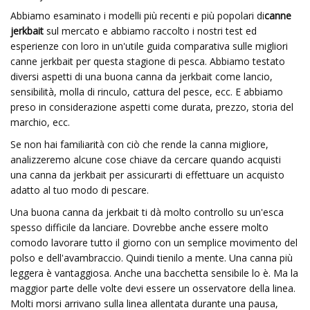
Abbiamo esaminato i modelli più recenti e più popolari di
canne
jerkbait
sul mercato e abbiamo raccolto i nostri test ed
esperienze con loro in un'utile guida comparativa sulle migliori
canne jerkbait per questa stagione di pesca. Abbiamo testato
diversi aspetti di una buona canna da jerkbait come lancio,
sensibilità, molla di rinculo, cattura del pesce, ecc. E abbiamo
preso in considerazione aspetti come durata, prezzo, storia del
marchio, ecc.
Se non hai familiarità con ciò che rende la canna migliore,
analizzeremo alcune cose chiave da cercare quando acquisti
una canna da jerkbait per assicurarti di effettuare un acquisto
adatto al tuo modo di pescare.
Una buona canna da jerkbait ti dà molto controllo su un'esca
spesso difficile da lanciare. Dovrebbe anche essere molto
comodo lavorare tutto il giorno con un semplice movimento del
polso e dell'avambraccio. Quindi tienilo a mente. Una canna più
leggera è vantaggiosa. Anche una bacchetta sensibile lo è. Ma la
maggior parte delle volte devi essere un osservatore della linea.
Molti morsi arrivano sulla linea allentata durante una pausa,