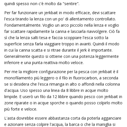
quindi spesso non c'è molto da "sentire".
Per far funzionare un jerkbait in modo efficace, devi scattare
l'esca tirando la lenza con un po' di allentamento controllato.
Fondamentalmente. Voglio un arco piccolo nella lenza e voglio
far scattare rapidamente la canna e lasciarla riavvolgere. Ciò fa
sì che la lenza salti tesa e faccia scoppiare l'esca sotto la
superficie senza farla viaggiare troppo in avanti. Quindi il modo
in cui la canna scatta e si ritrae durante il jerk è importante.
Generalmente questo si ottiene con una potenza leggermente
inferiore e una punta reattiva molto veloce.
Per me la migliore configurazione per la pesca con jerkbait è il
monofilamento più leggero o il filo in fluorocarbon, a seconda
se si desidera che l'esca rimanga in alto o affondi nella colonna
d'acqua. Uso spesso una linea da 8 libbre in acque molto
limpide. E userò un filo da 12 libbre quando pesco con jerkbait in
zone riparate o in acque sporche o quando posso colpirlo molto
più forte e veloce.
L'asta dovrebbe essere abbastanza corta da poterla agganciare
e azionare senza colpire l'acqua, la barca o che la maniglia si