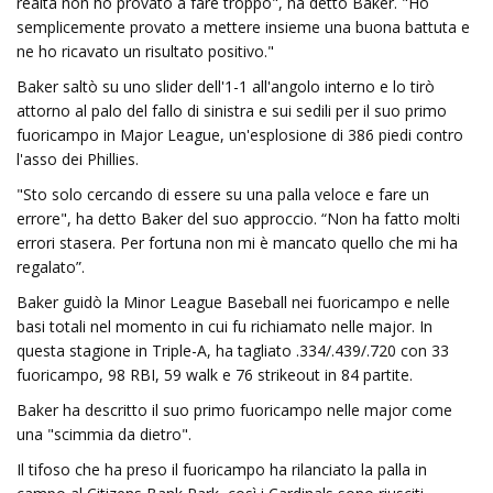
realtà non ho provato a fare troppo", ha detto Baker. "Ho
semplicemente provato a mettere insieme una buona battuta e
ne ho ricavato un risultato positivo."
Baker saltò su uno slider dell'1-1 all'angolo interno e lo tirò
attorno al palo del fallo di sinistra e sui sedili per il suo primo
fuoricampo in Major League, un'esplosione di 386 piedi contro
l'asso dei Phillies.
"Sto solo cercando di essere su una palla veloce e fare un
errore", ha detto Baker del suo approccio. “Non ha fatto molti
errori stasera. Per fortuna non mi è mancato quello che mi ha
regalato”.
Baker guidò la Minor League Baseball nei fuoricampo e nelle
basi totali nel momento in cui fu richiamato nelle major. In
questa stagione in Triple-A, ha tagliato .334/.439/.720 con 33
fuoricampo, 98 RBI, 59 walk e 76 strikeout in 84 partite.
Baker ha descritto il suo primo fuoricampo nelle major come
una "scimmia da dietro".
Il tifoso che ha preso il fuoricampo ha rilanciato la palla in