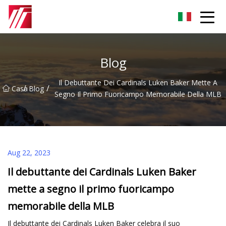
Gruppo dell'agente di cementazione di Fuzhou
Blog
Il Debuttante Dei Cardinals Luken Baker Mette A
/
/
Casa
Blog
Segno Il Primo Fuoricampo Memorabile Della MLB
Aug 22, 2023
Il debuttante dei Cardinals Luken Baker
mette a segno il primo fuoricampo
memorabile della MLB
Il debuttante dei Cardinals Luken Baker celebra il suo