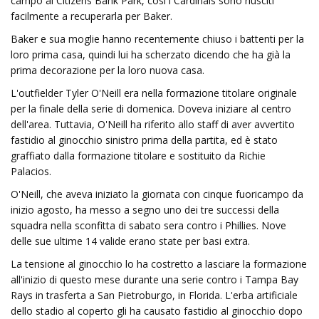
campo al Citizens Bank Park, così i Cardinals sono riusciti
facilmente a recuperarla per Baker.
Baker e sua moglie hanno recentemente chiuso i battenti per la
loro prima casa, quindi lui ha scherzato dicendo che ha già la
prima decorazione per la loro nuova casa.
L'outfielder Tyler O'Neill era nella formazione titolare originale
per la finale della serie di domenica. Doveva iniziare al centro
dell'area. Tuttavia, O'Neill ha riferito allo staff di aver avvertito
fastidio al ginocchio sinistro prima della partita, ed è stato
graffiato dalla formazione titolare e sostituito da Richie
Palacios.
O'Neill, che aveva iniziato la giornata con cinque fuoricampo da
inizio agosto, ha messo a segno uno dei tre successi della
squadra nella sconfitta di sabato sera contro i Phillies. Nove
delle sue ultime 14 valide erano state per basi extra.
La tensione al ginocchio lo ha costretto a lasciare la formazione
all'inizio di questo mese durante una serie contro i Tampa Bay
Rays in trasferta a San Pietroburgo, in Florida. L'erba artificiale
dello stadio al coperto gli ha causato fastidio al ginocchio dopo