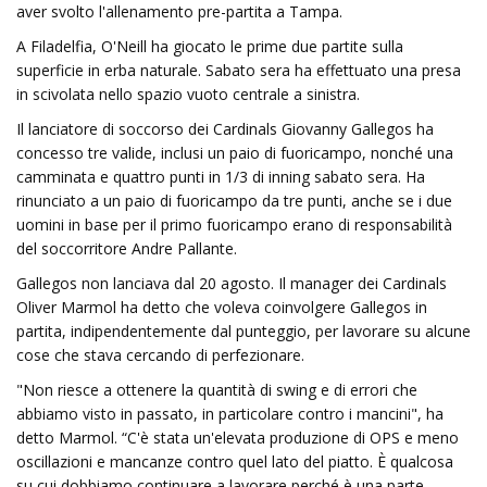
aver svolto l'allenamento pre-partita a Tampa.
A Filadelfia, O'Neill ha giocato le prime due partite sulla
superficie in erba naturale. Sabato sera ha effettuato una presa
in scivolata nello spazio vuoto centrale a sinistra.
Il lanciatore di soccorso dei Cardinals Giovanny Gallegos ha
concesso tre valide, inclusi un paio di fuoricampo, nonché una
camminata e quattro punti in 1/3 di inning sabato sera. Ha
rinunciato a un paio di fuoricampo da tre punti, anche se i due
uomini in base per il primo fuoricampo erano di responsabilità
del soccorritore Andre Pallante.
Gallegos non lanciava dal 20 agosto. Il manager dei Cardinals
Oliver Marmol ha detto che voleva coinvolgere Gallegos in
partita, indipendentemente dal punteggio, per lavorare su alcune
cose che stava cercando di perfezionare.
"Non riesce a ottenere la quantità di swing e di errori che
abbiamo visto in passato, in particolare contro i mancini", ha
detto Marmol. “C'è stata un'elevata produzione di OPS e meno
oscillazioni e mancanze contro quel lato del piatto. È qualcosa
su cui dobbiamo continuare a lavorare perché è una parte