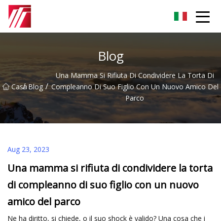
Gruppo dell'agente di cementazione di Fuzhou
Blog
Una Mamma Si Rifiuta Di Condividere La Torta Di
/
/
Casa
Blog
Compleanno Di Suo Figlio Con Un Nuovo Amico Del
Parco
Aug 23, 2023
Una mamma si rifiuta di condividere la torta
di compleanno di suo figlio con un nuovo
amico del parco
Ne ha diritto, si chiede, o il suo shock è valido? Una cosa che i