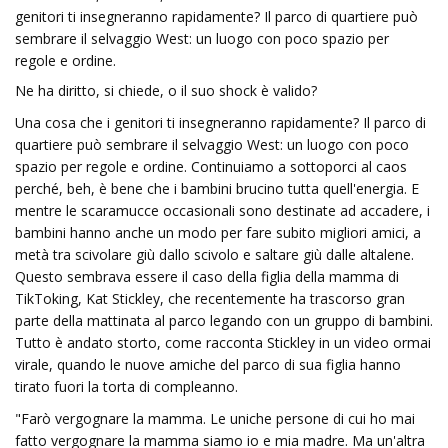
genitori ti insegneranno rapidamente? Il parco di quartiere può
sembrare il selvaggio West: un luogo con poco spazio per
regole e ordine.
Ne ha diritto, si chiede, o il suo shock è valido?
Una cosa che i genitori ti insegneranno rapidamente? Il parco di
quartiere può sembrare il selvaggio West: un luogo con poco
spazio per regole e ordine. Continuiamo a sottoporci al caos
perché, beh, è ​​bene che i bambini brucino tutta quell'energia. E
mentre le scaramucce occasionali sono destinate ad accadere, i
bambini hanno anche un modo per fare subito migliori amici, a
metà tra scivolare giù dallo scivolo e saltare giù dalle altalene.
Questo sembrava essere il caso della figlia della mamma di
TikToking, Kat Stickley, che recentemente ha trascorso gran
parte della mattinata al parco legando con un gruppo di bambini.
Tutto è andato storto, come racconta Stickley in un video ormai
virale, quando le nuove amiche del parco di sua figlia hanno
tirato fuori la torta di compleanno.
"Farò vergognare la mamma. Le uniche persone di cui ho mai
fatto vergognare la mamma siamo io e mia madre. Ma un'altra