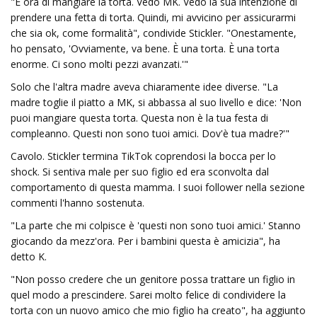
"È ora di mangiare la torta. Vedo MK. Vedo la sua intenzione di
prendere una fetta di torta. Quindi, mi avvicino per assicurarmi
che sia ok, come formalità", condivide Stickler. "Onestamente,
ho pensato, 'Ovviamente, va bene. È una torta. È una torta
enorme. Ci sono molti pezzi avanzati.'"
Solo che l'altra madre aveva chiaramente idee diverse. "La
madre toglie il piatto a MK, si abbassa al suo livello e dice: 'Non
puoi mangiare questa torta. Questa non è la tua festa di
compleanno. Questi non sono tuoi amici. Dov'è tua madre?'"
Cavolo. Stickler termina TikTok coprendosi la bocca per lo
shock. Si sentiva male per suo figlio ed era sconvolta dal
comportamento di questa mamma. I suoi follower nella sezione
commenti l'hanno sostenuta.
"La parte che mi colpisce è 'questi non sono tuoi amici.' Stanno
giocando da mezz'ora. Per i bambini questa è amicizia", ​​ha
detto K.
"Non posso credere che un genitore possa trattare un figlio in
quel modo a prescindere. Sarei molto felice di condividere la
torta con un nuovo amico che mio figlio ha creato", ha aggiunto