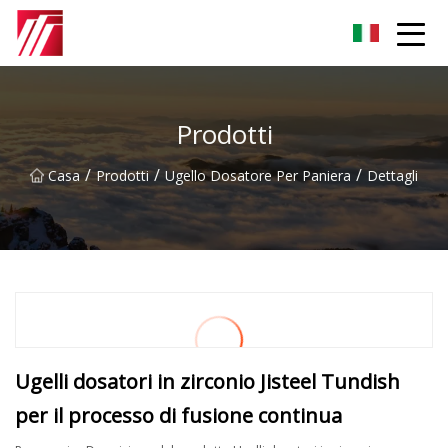
Gruppo dell'agente di cementazione di Fuzhou
Prodotti
/
/
/
Casa
Prodotti
Ugello Dosatore Per Paniera
Dettagli
Ugelli dosatori in zirconio Jisteel Tundish
per il processo di fusione continua