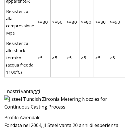
apparente%
Resistenza
alla
>=80
>=80
>=80
>=80
>=80
>=90
>
compressione
Mpa
Resistenza
allo shock
termico
>5
>5
>5
>5
>5
>5
>
(acqua fredda
1100ºC)
I nostri vantaggi
Profilo Aziendale
Fondata nel 2004, JI Steel vanta 20 anni di esperienza