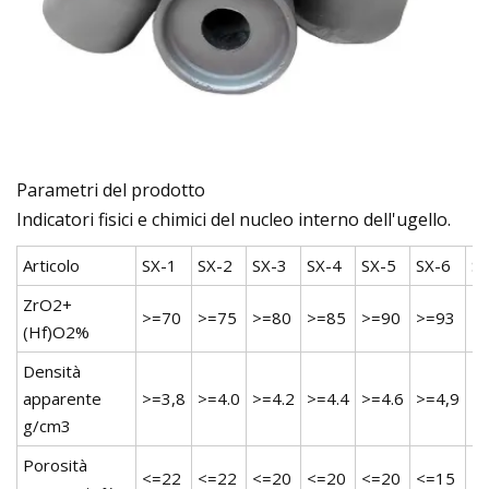
Parametri del prodotto
Indicatori fisici e chimici del nucleo interno dell'ugello.
Articolo
SX-1
SX-2
SX-3
SX-4
SX-5
SX-6
SX
ZrO2+
>=70
>=75
>=80
>=85
>=90
>=93
>
(Hf)O2%
Densità
apparente
>=3,8
>=4.0
>=4.2
>=4.4
>=4.6
>=4,9
>=
g/cm3
Porosità
<=22
<=22
<=20
<=20
<=20
<=15
<