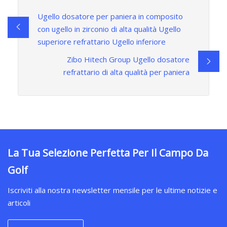
Ugello dosatore per paniera in composito
con ugello in zirconio di alta qualità Ugello
superiore refrattario Ugello inferiore
Zibo Hitech Group Ugello dosatore
refrattario di alta qualità per paniera
La Tua Selezione Perfetta Per Il Campo Da
Golf
Iscriviti alla nostra newsletter mensile per le ultime notizie e
articoli