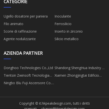
CATEGORIE
Ugello dosatore per paniera
Inoculante
Filo animato
Ferrosilicio
Scorie di raffinazione
Inserto in zirconio
Agente nodulizzante
Silicio metallico
AZIENDA PARTNER
Donghoo Technologies Co.,Ltd
Shandong ShengHua Industry &
Trade Co., Ltd
Tientsin Zwinsoft Tecnologia
Xiamen Zhongjingtai Edificio
Co., Ltd
Materiali Co., Ltd
Ningbo Blu Fuji Ascensore Co.,
Ltd.
Copyright © it.hkpeakdesign.com, tutti i diritti
riservati.
sharon@hkpeakdesign.com