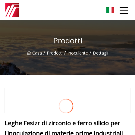
Gruppo dell'agente di cementazione di Fuzhou
Prodotti
/
/
/
Casa
Prodotti
Inoculante
Dettagli
Leghe Fesizr di zirconio e ferro silicio per
l'inoculazione di materie prime industriali