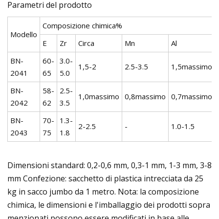
Parametri del prodotto
Composizione chimica%
Modello
E
Zr
Circa
Mn
Al
BN-
60-
3.0-
1,5-2
2.5-3.5
1,5massimo
2041
65
5.0
BN-
58-
2.5-
1,0massimo
0,8massimo
0,7massimo
2042
62
3.5
BN-
70-
1.3-
2-2.5
-
1.0-1.5
2043
75
1.8
Dimensioni standard: 0,2-0,6 mm, 0,3-1 mm, 1-3 mm, 3-8
mm Confezione: sacchetto di plastica intrecciata da 25
kg in sacco jumbo da 1 metro. Nota: la composizione
chimica, le dimensioni e l'imballaggio dei prodotti sopra
menzionati possono essere modificati in base alle