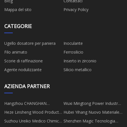
Blog
Contattaci
Mappa del sito
Privacy Policy
CATEGORIE
Ugello dosatore per paniera
Inoculante
Filo animato
Ferrosilicio
Scorie di raffinazione
Inserto in zirconio
Agente nodulizzante
Silicio metallico
AZIENDA PARTNER
Hangzhou CHANGHAN
Wuxi Mingtong Power Industry
Indumento Co., Ltd.
Co., Ltd
Heze Linsheng Wood Products
Hubei Yihang Nuovo Materiale
Co., Ltd
Tecnologia Co., srl
Suzhou Ureiko Medico Chimica
Shenzhen Magic Tecnologia