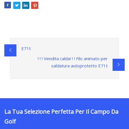
E71t
! ! ! Vendita calda! ! ! Filo animato per
saldatura autoprotetto E71t
La Tua Selezione Perfetta Per Il Campo Da
Golf