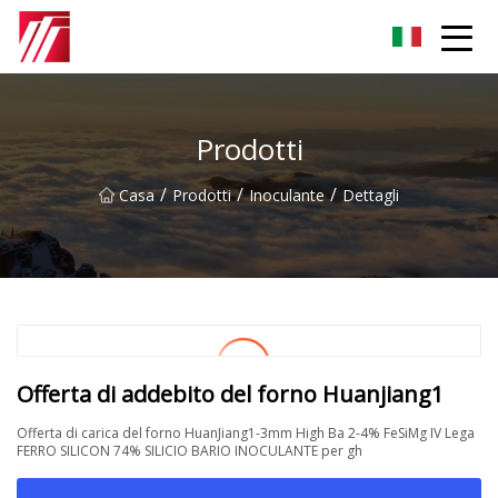
Gruppo dell'agente di cementazione di Fuzhou
Prodotti
/
/
/
Casa
Prodotti
Inoculante
Dettagli
Offerta di addebito del forno Huanjiang1
Offerta di carica del forno HuanJiang1-3mm High Ba 2-4% FeSiMg IV Lega
FERRO SILICON 74% SILICIO BARIO INOCULANTE per gh