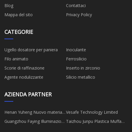
Blog
Contattaci
Mappa del sito
Privacy Policy
CATEGORIE
Ugello dosatore per paniera
Inoculante
Filo animato
Ferrosilicio
Scorie di raffinazione
Inserto in zirconio
Agente nodulizzante
Silicio metallico
AZIENDA PARTNER
Henan Yuheng Nuovo materiale
Vesafe Technology Limited
refrattario Co., Ltd.
Guangzhou Faying Illuminazione
Taizhou Junpu Plastica Muffa
Tecnologia Co., Ltd
Co., Ltd.