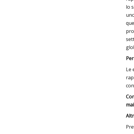
lo 
uno
que
pro
set
glo
Per
Le 
rap
con
Con
mai
Altr
Pre