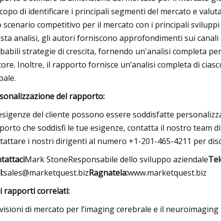
scopo di identificare i principali segmenti del mercato e valu
 scenario competitivo per il mercato con i principali sviluppi o
sta analisi, gli autori forniscono approfondimenti sui canal
babili strategie di crescita, fornendo un'analisi completa per
tore. Inoltre, il rapporto fornisce un’analisi completa di ci
bale.
sonalizzazione del rapporto:
esigenze del cliente possono essere soddisfatte personalizza
porto che soddisfi le tue esigenze, contatta il nostro team di 
tattare i nostri dirigenti al numero +1-201-465-4211 per disc
tattaci
Mark StoneResponsabile dello sviluppo aziendale
Tel
l:
sales@marketquest.biz
Ragnatela:
www.marketquest.biz
i rapporti correlati:
visioni di mercato per l’imaging cerebrale e il neuroimaging