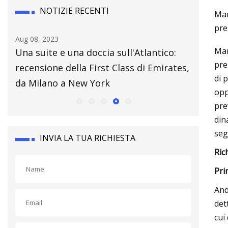
NOTIZIE RECENTI
Mar
pre
Aug 08, 2023
May 28, 2
Mar
Una suite e una doccia sull'Atlantico:
Il ricicl
pre
recensione della First Class di Emirates,
posto di
di 
da Milano a New York
opp
pre
din
seg
INVIA LA TUA RICHIESTA
Ric
Pri
And
det
cui