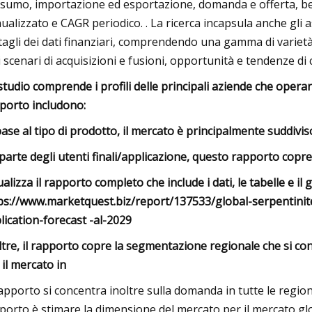
sumo, importazione ed esportazione, domanda e offerta, benc
ualizzato e CAGR periodico. . La ricerca incapsula anche gli asp
tagli dei dati finanziari, comprendendo una gamma di varietà d
i scenari di acquisizioni e fusioni, opportunità e tendenze di c
studio comprende i profili delle principali aziende che operano
porto includono:
base al tipo di prodotto, il mercato è principalmente suddiviso
parte degli utenti finali/applicazione, questo rapporto copre
ualizza il rapporto completo che include i dati, le tabelle e il g
ps://www.marketquest.biz/report/137533/global-serpentini
lication-forecast -al-2029
ltre, il rapporto copre la segmentazione regionale che si c
 il mercato in
Rapporto si concentra inoltre sulla domanda in tutte le regioni
porto è stimare la dimensione del mercato per il mercato glo