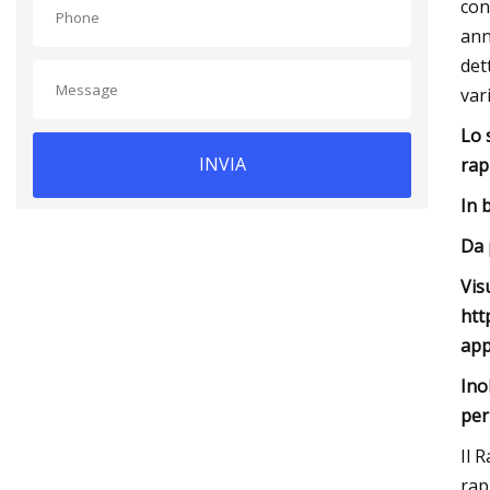
con
ann
det
var
Lo 
INVIA
rap
In 
Da 
Vis
htt
app
Ino
per
Il 
rap