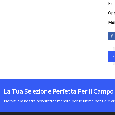
Pri
Opp
Mer
La Tua Selezione Perfetta Per Il Campo
Iscriviti alla nostra newsletter mensile per le ultime notizie e art