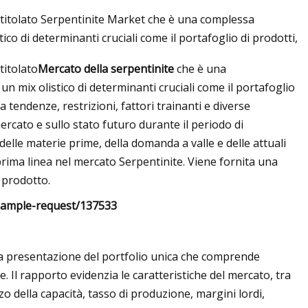
itolato Serpentinite Market che è una complessa
ico di determinanti cruciali come il portafoglio di prodotti,
itolato
Mercato della serpentinite
che è una
 1500 RST del 2024
n mix olistico di determinanti cruciali come il portafoglio
a tendenze, restrizioni, fattori trainanti e diverse
mercato e sullo stato futuro durante il periodo di
elle materie prime, della domanda a valle e delle attuali
n prima linea nel mercato Serpentinite. Viene fornita una
 prodotto.
/sample-request/137533
na presentazione del portfolio unica che comprende
e. Il rapporto evidenzia le caratteristiche del mercato, tra
zo della capacità, tasso di produzione, margini lordi,