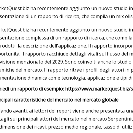
ketQuest.biz ha recentemente aggiunto un nuovo studio int
sentazione di un rapporto di ricerca, che compila un mix olist
023
Aug 18, 2023
ketQuest.biz ha recentemente aggiunto un nuovo studio int
aggio delle batterie prende il
Chevrolet Silverado
sentazione complessa di un rapporto di ricerca, che compila u
 guida
prodotti, la descrizione dell'applicazione. Il rapporto incorpor
ortunità. Il rapporto racchiude dettagli vitali sul flusso del 
visione menzionato del 2029. Sono coinvolti anche lo studio d
amiche del mercato. Il rapporto ritrae i profili degli attori i
mentazione dinamica come tecnologia, applicazione e tipi di
hiedi un rapporto di esempio: https://www.marketquest.biz
ncipali caratteristiche del mercato nel mercato globale:
ando avanti, ai lettori del report viene anche presentata u
tagli sui principali attori del mercato nel mercato Serpentinit
 dimensione dei ricavi, prezzo medio regionale, tasso di utiliz