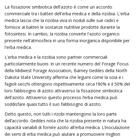
La fissazione simbiotica dell'azoto è come un accordo
commerciale tra i batteri dell'erba medica e della rizobia. L'erba
medica lascia che la rizobia viva in noduli sulle sue radici e
fornisce ai batteri le sostanze nutritive prodotte durante la
fotosintesi. In cambio, la rizobia converte l'azoto organico
presente nell'atmosfera in una forma inorganica disponibile per
l'erba medica.
L'erba medica e la rizobia sono partner commerciali
particolarmente buoni. In un recente numero del Forage Focus
della Midwest Forage Association, Barney Geddes della North
Dakota State University afferma che legumi come la soia e i
fagioli secchi ottengono rispettivamente circa l'80% e il 50% del
loro fabbisogno di azoto attraverso la fissazione simbiotica
dell'azoto. Attraverso questo processo l’erba medica può
soddisfare quasi tutto il suo fabbisogno di azoto.
Detto questo, non tutti i rizobi ​​mantengono la loro parte
dell’accordo. Geddes nota che la rizobia presente in natura ha
capacità variabili di fornire azoto all'erba medica. L’inoculazione
dei semi di erba medica può aiutare a promuovere migliori