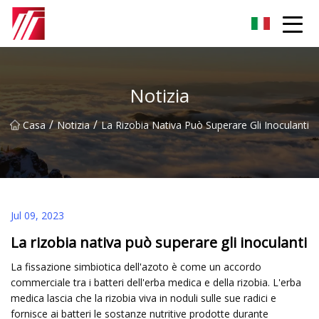
Gruppo dell'agente di cementazione di Fuzhou
Notizia
/
/
Casa
Notizia
La Rizobia Nativa Può Superare Gli Inoculanti
Jul 09, 2023
La rizobia nativa può superare gli inoculanti
La fissazione simbiotica dell'azoto è come un accordo
commerciale tra i batteri dell'erba medica e della rizobia. L'erba
medica lascia che la rizobia viva in noduli sulle sue radici e
fornisce ai batteri le sostanze nutritive prodotte durante