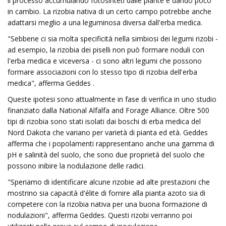
il processo accumulando fotosinteti dalle piante e dando poco
in cambio. La rizobia nativa di un certo campo potrebbe anche
adattarsi meglio a una leguminosa diversa dall'erba medica.
"Sebbene ci sia molta specificità nella simbiosi dei legumi rizobi ​​-
ad esempio, la rizobia dei piselli non può formare noduli con
l'erba medica e viceversa - ci sono altri legumi che possono
formare associazioni con lo stesso tipo di rizobia dell'erba
medica", afferma Geddes .
Queste ipotesi sono attualmente in fase di verifica in uno studio
finanziato dalla National Alfalfa and Forage Alliance. Oltre 500
tipi di rizobia sono stati isolati dai boschi di erba medica del
Nord Dakota che variano per varietà di pianta ed età. Geddes
afferma che i popolamenti rappresentano anche una gamma di
pH e salinità del suolo, che sono due proprietà del suolo che
possono inibire la nodulazione delle radici.
"Speriamo di identificare alcune rizobie ad alte prestazioni che
mostrino sia capacità d'élite di fornire alla pianta azoto sia di
competere con la rizobia nativa per una buona formazione di
nodulazioni", afferma Geddes. Questi rizobi ​​verranno poi