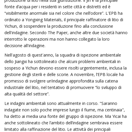
produzione di litio nella sua giurisdizione. Il Jin è la principale
fonte d’acqua per i residenti in sette città e distretti ed è
“visibilmente anormale sia nel colore che nell’odore”. L'EPB ha
ordinato a Yongxing Materials, il principale raffinatore di litio di
Yichun, di sospendere la produzione fino alla conclusione
dell'indagine. Secondo The Paper, anche altre due società hanno
interrotto le operazioni ma non hanno collegato la loro
decisione all'indagine.
Nell'agosto di quest'anno, la squadra di ispezione ambientale
dello Jiangxi ha sottolineato che alcuni problemi ambientali in
sospeso a Yichun devono essere risolti urgentemente, inclusa la
gestione degli sterili e delle scorie. A novembre, l’EPB locale ha
promesso di svolgere un’indagine approfondita sulla catena
industriale del litio, nel tentativo di promuovere “lo sviluppo di
alta qualità del settore”.
Le indagini ambientali sono attualmente in corso. "Saranno
indagate non solo poche imprese lungo il fiume, ma centinaia",
ha detto ai media una fonte del gruppo di ispezione. Ma Yicai ha
anche sottolineato che l’ambito dell’indagine sembrava essere
limitato alla raffinazione del litio. Le attività dei principali