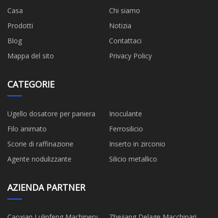
Casa
Chi siamo
Prodotti
Notizia
Blog
Contattaci
Mappa del sito
Privacy Policy
CATEGORIE
Ugello dosatore per paniera
Inoculante
Filo animato
Ferrosilicio
Scorie di raffinazione
Inserto in zirconio
Agente nodulizzante
Silicio metallico
AZIENDA PARTNER
Caoxian Lulinfeng Machinery
Zhejiang Delage Macchinari