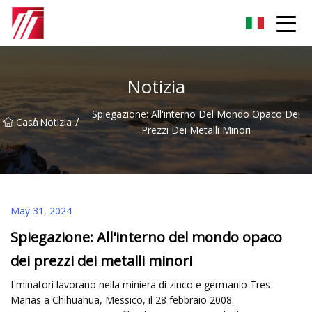
Gruppo dell'agente di cementazione di Fuzhou
Notizia
Spiegazione: All'interno Del Mondo Opaco Dei
/
/
Casa
Notizia
Prezzi Dei Metalli Minori
May 31, 2024
Spiegazione: All'interno del mondo opaco
dei prezzi dei metalli minori
I minatori lavorano nella miniera di zinco e germanio Tres
Marias a Chihuahua, Messico, il 28 febbraio 2008.