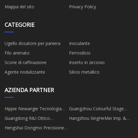
Mappa del sito
Privacy Policy
CATEGORIE
Ugello dosatore per paniera
Inoculante
Filo animato
Ferrosilicio
Scorie di raffinazione
Inserto in zirconio
Agente nodulizzante
Silicio metallico
AZIENDA PARTNER
Hippie Newangie Tecnologia
Guangzhou Colourful Stage
Ltd
Equipment Co., Ltd
Guangdong R&I Ottico
Hangzhou XingHeMei Imp. &
Elettronica Tecnologia Co., Ltd.
Esp. Co., Ltd
Hengshui Dongmo Precisione
Metallo Prodotti Co., Ltd