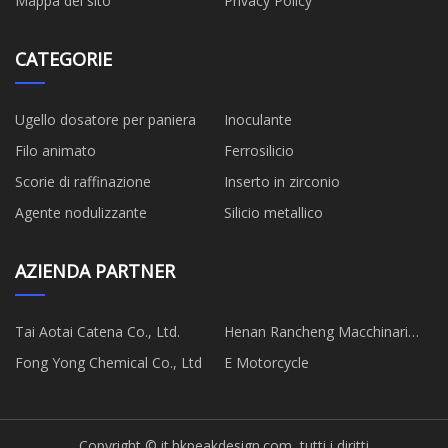
Mappa del sito
Privacy Policy
CATEGORIE
Ugello dosatore per paniera
Inoculante
Filo animato
Ferrosilicio
Scorie di raffinazione
Inserto in zirconio
Agente nodulizzante
Silicio metallico
AZIENDA PARTNER
Tai Aotai Catena Co., Ltd.
Henan Rancheng Macchinari
Co., Ltd
Fong Yong Chemical Co., Ltd
E Motorcycle
Copyright © it.hkpeakdesign.com, tutti i diritti