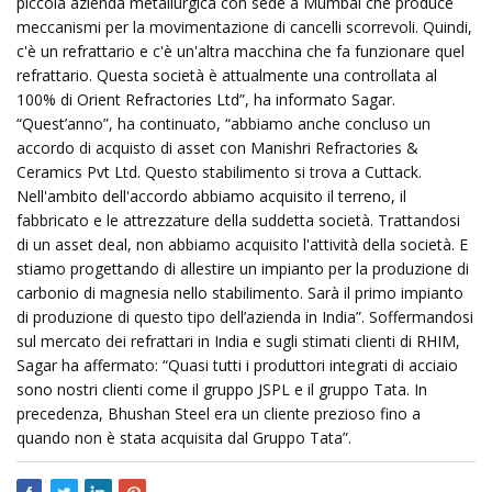
piccola azienda metallurgica con sede a Mumbai che produce
meccanismi per la movimentazione di cancelli scorrevoli. Quindi,
c'è un refrattario e c'è un'altra macchina che fa funzionare quel
refrattario. Questa società è attualmente una controllata al
100% di Orient Refractories Ltd”, ha informato Sagar.
“Quest’anno”, ha continuato, “abbiamo anche concluso un
accordo di acquisto di asset con Manishri Refractories &
Ceramics Pvt Ltd. Questo stabilimento si trova a Cuttack.
Nell'ambito dell'accordo abbiamo acquisito il terreno, il
fabbricato e le attrezzature della suddetta società. Trattandosi
di un asset deal, non abbiamo acquisito l'attività della società. E
stiamo progettando di allestire un impianto per la produzione di
carbonio di magnesia nello stabilimento. Sarà il primo impianto
di produzione di questo tipo dell’azienda in India”. Soffermandosi
sul mercato dei refrattari in India e sugli stimati clienti di RHIM,
Sagar ha affermato: “Quasi tutti i produttori integrati di acciaio
sono nostri clienti come il gruppo JSPL e il gruppo Tata. In
precedenza, Bhushan Steel era un cliente prezioso fino a
quando non è stata acquisita dal Gruppo Tata”.