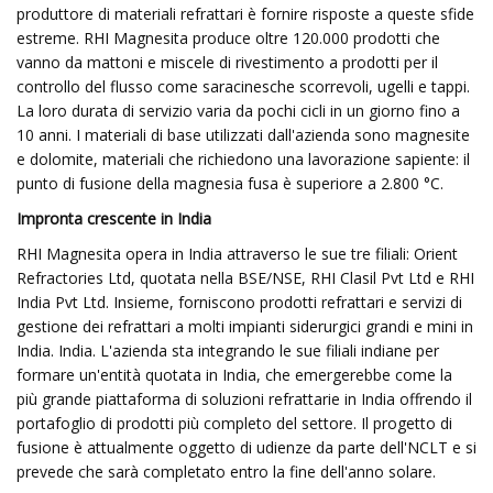
produttore di materiali refrattari è fornire risposte a queste sfide
estreme. RHI Magnesita produce oltre 120.000 prodotti che
vanno da mattoni e miscele di rivestimento a prodotti per il
controllo del flusso come saracinesche scorrevoli, ugelli e tappi.
La loro durata di servizio varia da pochi cicli in un giorno fino a
10 anni. I materiali di base utilizzati dall'azienda sono magnesite
e dolomite, materiali che richiedono una lavorazione sapiente: il
punto di fusione della magnesia fusa è superiore a 2.800 °C.
Impronta crescente in India
RHI Magnesita opera in India attraverso le sue tre filiali: Orient
Refractories Ltd, quotata nella BSE/NSE, RHI Clasil Pvt Ltd e RHI
India Pvt Ltd. Insieme, forniscono prodotti refrattari e servizi di
gestione dei refrattari a molti impianti siderurgici grandi e mini in
India. India. L'azienda sta integrando le sue filiali indiane per
formare un'entità quotata in India, che emergerebbe come la
più grande piattaforma di soluzioni refrattarie in India offrendo il
portafoglio di prodotti più completo del settore. Il progetto di
fusione è attualmente oggetto di udienze da parte dell'NCLT e si
prevede che sarà completato entro la fine dell'anno solare.