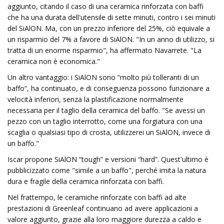
aggiunto, citando il caso di una ceramica rinforzata con baffi
che ha una durata dell'utensile di sette minuti, contro i sei minuti
del SiAlON. Ma, con un prezzo inferiore del 25%, ciò equivale a
un risparmio del 7% a favore di SiAlON. "In un anno di utilizzo, si
tratta di un enorme risparmio", ha affermato Navarrete. "La
ceramica non è economica."
Un altro vantaggio: i SiAlON sono “molto più tolleranti di un
baffo”, ha continuato, e di conseguenza possono funzionare a
velocità inferiori, senza la plastificazione normalmente
necessaria per il taglio della ceramica del baffo. "Se avessi un
pezzo con un taglio interrotto, come una forgiatura con una
scaglia o qualsiasi tipo di crosta, utilizzerei un SiAlON, invece di
un baffo."
Iscar propone SiAlON “tough” e versioni “hard”. Quest'ultimo è
pubblicizzato come "simile a un baffo", perché imita la natura
dura e fragile della ceramica rinforzata con baffi.
Nel frattempo, le ceramiche rinforzate con baffi ad alte
prestazioni di Greenleaf continuano ad avere applicazioni a
valore aggiunto, grazie alla loro maggiore durezza a caldo e