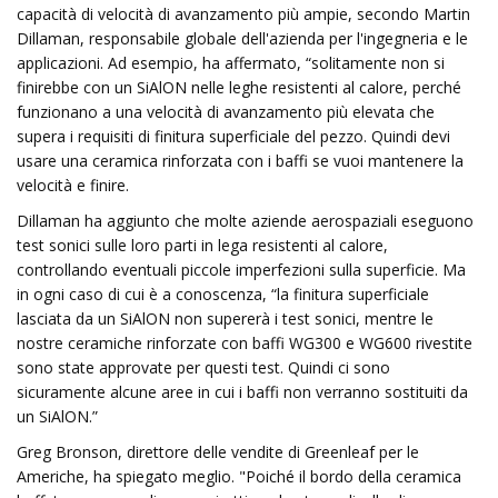
capacità di velocità di avanzamento più ampie, secondo Martin
Dillaman, responsabile globale dell'azienda per l'ingegneria e le
applicazioni. Ad esempio, ha affermato, “solitamente non si
finirebbe con un SiAlON nelle leghe resistenti al calore, perché
funzionano a una velocità di avanzamento più elevata che
supera i requisiti di finitura superficiale del pezzo. Quindi devi
usare una ceramica rinforzata con i baffi se vuoi mantenere la
velocità e finire.
Dillaman ha aggiunto che molte aziende aerospaziali eseguono
test sonici sulle loro parti in lega resistenti al calore,
controllando eventuali piccole imperfezioni sulla superficie. Ma
in ogni caso di cui è a conoscenza, “la finitura superficiale
lasciata da un SiAlON non supererà i test sonici, mentre le
nostre ceramiche rinforzate con baffi WG300 e WG600 rivestite
sono state approvate per questi test. Quindi ci sono
sicuramente alcune aree in cui i baffi non verranno sostituiti da
un SiAlON.”
Greg Bronson, direttore delle vendite di Greenleaf per le
Americhe, ha spiegato meglio. "Poiché il bordo della ceramica