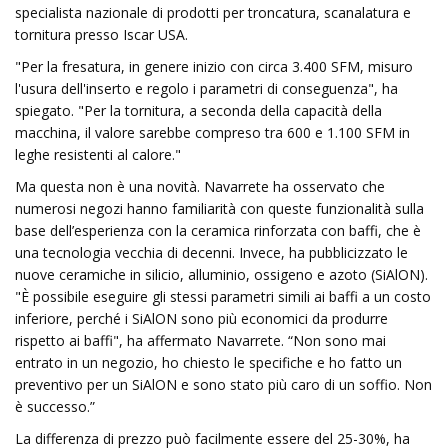
specialista nazionale di prodotti per troncatura, scanalatura e
tornitura presso Iscar USA.
"Per la fresatura, in genere inizio con circa 3.400 SFM, misuro
l'usura dell'inserto e regolo i parametri di conseguenza", ha
spiegato. "Per la tornitura, a seconda della capacità della
macchina, il valore sarebbe compreso tra 600 e 1.100 SFM in
leghe resistenti al calore."
Ma questa non è una novità. Navarrete ha osservato che
numerosi negozi hanno familiarità con queste funzionalità sulla
base dell’esperienza con la ceramica rinforzata con baffi, che è
una tecnologia vecchia di decenni. Invece, ha pubblicizzato le
nuove ceramiche in silicio, alluminio, ossigeno e azoto (SiAlON).
"È possibile eseguire gli stessi parametri simili ai baffi a un costo
inferiore, perché i SiAlON sono più economici da produrre
rispetto ai baffi", ha affermato Navarrete. “Non sono mai
entrato in un negozio, ho chiesto le specifiche e ho fatto un
preventivo per un SiAlON e sono stato più caro di un soffio. Non
è successo.”
La differenza di prezzo può facilmente essere del 25-30%, ha