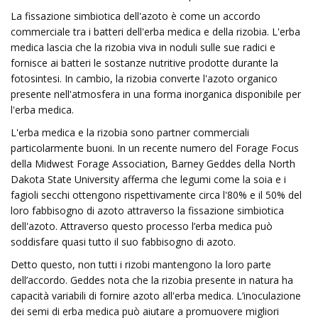
La fissazione simbiotica dell'azoto è come un accordo
commerciale tra i batteri dell'erba medica e della rizobia. L'erba
medica lascia che la rizobia viva in noduli sulle sue radici e
fornisce ai batteri le sostanze nutritive prodotte durante la
fotosintesi. In cambio, la rizobia converte l'azoto organico
presente nell'atmosfera in una forma inorganica disponibile per
l'erba medica.
L'erba medica e la rizobia sono partner commerciali
particolarmente buoni. In un recente numero del Forage Focus
della Midwest Forage Association, Barney Geddes della North
Dakota State University afferma che legumi come la soia e i
fagioli secchi ottengono rispettivamente circa l'80% e il 50% del
loro fabbisogno di azoto attraverso la fissazione simbiotica
dell'azoto. Attraverso questo processo l’erba medica può
soddisfare quasi tutto il suo fabbisogno di azoto.
Detto questo, non tutti i rizobi ​​mantengono la loro parte
dell’accordo. Geddes nota che la rizobia presente in natura ha
capacità variabili di fornire azoto all'erba medica. L’inoculazione
dei semi di erba medica può aiutare a promuovere migliori