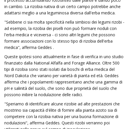
il processo accumulando fotosinteti dalle piante e dando poco
in cambio. La rizobia nativa di un certo campo potrebbe anche
adattarsi meglio a una leguminosa diversa dall'erba medica.
"Sebbene ci sia molta specificità nella simbiosi dei legumi rizobi ​​-
ad esempio, la rizobia dei piselli non può formare noduli con
l'erba medica e viceversa - ci sono altri legumi che possono
formare associazioni con lo stesso tipo di rizobia dell'erba
medica", afferma Geddes .
Queste ipotesi sono attualmente in fase di verifica in uno studio
finanziato dalla National Alfalfa and Forage Alliance. Oltre 500
tipi di rizobia sono stati isolati dai boschi di erba medica del
Nord Dakota che variano per varietà di pianta ed età. Geddes
afferma che i popolamenti rappresentano anche una gamma di
pH e salinità del suolo, che sono due proprietà del suolo che
possono inibire la nodulazione delle radici.
"Speriamo di identificare alcune rizobie ad alte prestazioni che
mostrino sia capacità d'élite di fornire alla pianta azoto sia di
competere con la rizobia nativa per una buona formazione di
nodulazioni", afferma Geddes. Questi rizobi ​​verranno poi