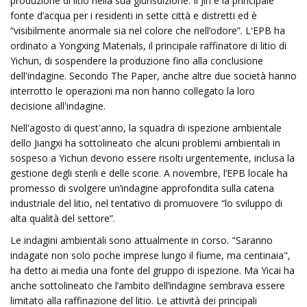
produzione di litio nella sua giurisdizione. Il Jin è la principale
fonte d’acqua per i residenti in sette città e distretti ed è
“visibilmente anormale sia nel colore che nell’odore”. L'EPB ha
ordinato a Yongxing Materials, il principale raffinatore di litio di
Yichun, di sospendere la produzione fino alla conclusione
dell'indagine. Secondo The Paper, anche altre due società hanno
interrotto le operazioni ma non hanno collegato la loro
decisione all'indagine.
Nell'agosto di quest'anno, la squadra di ispezione ambientale
dello Jiangxi ha sottolineato che alcuni problemi ambientali in
sospeso a Yichun devono essere risolti urgentemente, inclusa la
gestione degli sterili e delle scorie. A novembre, l’EPB locale ha
promesso di svolgere un’indagine approfondita sulla catena
industriale del litio, nel tentativo di promuovere “lo sviluppo di
alta qualità del settore”.
Le indagini ambientali sono attualmente in corso. "Saranno
indagate non solo poche imprese lungo il fiume, ma centinaia",
ha detto ai media una fonte del gruppo di ispezione. Ma Yicai ha
anche sottolineato che l’ambito dell’indagine sembrava essere
limitato alla raffinazione del litio. Le attività dei principali