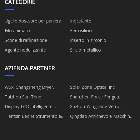
CATEGORIE
Ugello dosatore per paniera
Inoculante
Filo animato
Ferrosilicio
Scorie di raffinazione
Inserto in zirconio
Agente nodulizzante
Silicio metallico
AZIENDA PARTNER
Wuxi Changsheng Dryer
Solar Zone Optical Inc.
Manufacturing Co., Ltd
Taizhou Sun Trine
Shenzhen Fonte Fengda
Biotecnologia Co., Ltd
Elettronica Co., srl
Display LCD intelligente
Xuzhou Yongshine Vetro
personalizzato
Prodotti Co., Ltd
Tientsin Leone Strumento &
Qingdao Amichevole Macchinari
Misura Strumenti Co., Ltd
Co., Ltd.