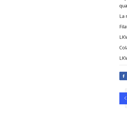
qua
La 
Fil
LK
Col
LK