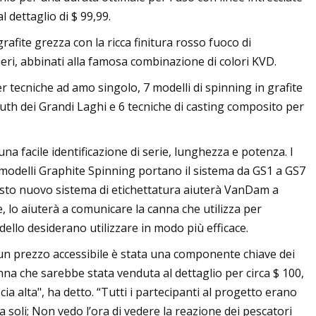
 dettaglio di $ 99,99.
afite grezza con la ricca finitura rosso fuoco di
eri, abbinati alla famosa combinazione di colori KVD.
r tecniche ad amo singolo, 7 modelli di spinning in grafite
mouth dei Grandi Laghi e 6 tecniche di casting composito per
a facile identificazione di serie, lunghezza e potenza. I
modelli Graphite Spinning portano il sistema da GS1 a GS7
esto nuovo sistema di etichettatura aiuterà VanDam a
 lo aiuterà a comunicare la canna che utilizza per
dello desiderano utilizzare in modo più efficace.
un prezzo accessibile è stata una componente chiave dei
nna che sarebbe stata venduta al dettaglio per circa $ 100,
ia alta", ha detto. “Tutti i partecipanti al progetto erano
 soli; Non vedo l’ora di vedere la reazione dei pescatori