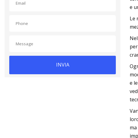
e u
Le 
mez
Nel
per
cra
INVIA
Ogn
mod
e l
ved
tec
Van
lor
ma 
imp