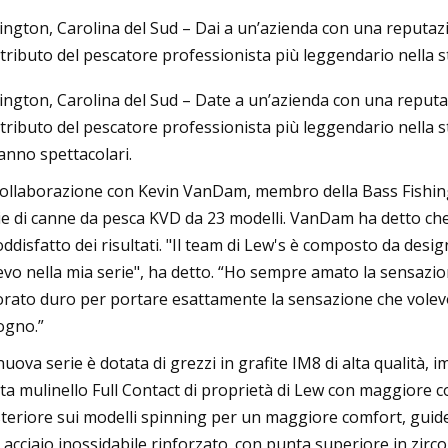
ington, Carolina del Sud – Dai a un’azienda con una reputazio
tributo del pescatore professionista più leggendario nella stor
3
Aug 26, 2023
ington, Carolina del Sud – Date a un’azienda con una reputazi
re 8 malintesi comuni sulla
10 cose da fare in G
tributo del pescatore professionista più leggendario nella stor
a dei metalli
completa al famoso
anno spettacolari.
collaborazione con Kevin VanDam, membro della Bass Fishing
ie di canne da pesca KVD da 23 modelli. VanDam ha detto che
oddisfatto dei risultati. "Il team di Lew's è composto da desi
evo nella mia serie", ha detto. “Ho sempre amato la sensazio
orato duro per portare esattamente la sensazione che volevo
ogno.”
nuova serie è dotata di grezzi in grafite IM8 di alta qualità
ta mulinello Full Contact di proprietà di Lew con maggiore c
teriore sui modelli spinning per un maggiore comfort, guide i
 acciaio inossidabile rinforzato. con punta superiore in zirco