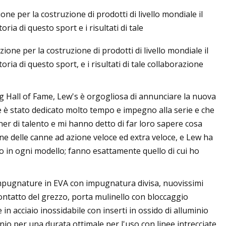
ne per la costruzione di prodotti di livello mondiale il
ia di questo sport e i risultati di tale
one per la costruzione di prodotti di livello mondiale il
iordania: guida
ia di questo sport, e i risultati di tale collaborazione
 Wadi Rum e oltre
 Hall of Fame, Lew's è orgogliosa di annunciare la nuova
 è stato dedicato molto tempo e impegno alla serie e che
gner di talento e mi hanno detto di far loro sapere cosa
ne delle canne ad azione veloce ed extra veloce, e Lew ha
 in ogni modello; fanno esattamente quello di cui ho
, impugnature in EVA con impugnatura divisa, nuovissimi
ontatto del grezzo, porta mulinello con bloccaggio
n acciaio inossidabile con inserti in ossido di alluminio
nio per una durata ottimale per l'uso con linee intrecciate