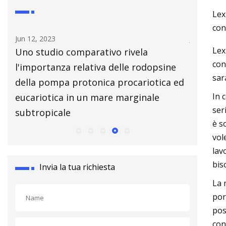
Lex
con
Jun 12, 2023
Jul 14, 202
Lex
te
Uno studio comparativo rivela
Affronta
con
l'importanza relativa delle rodopsine
saldatur
sar
della pompa protonica procariotica ed
In 
eucariotica in un mare marginale
ser
subtropicale
è s
vol
lav
bis
Invia la tua richiesta
La 
por
pos
con