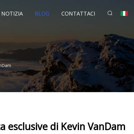
NOTIZIA
BLOG
CONTATTACI
VanDam
ca esclusive di Kevin VanDam