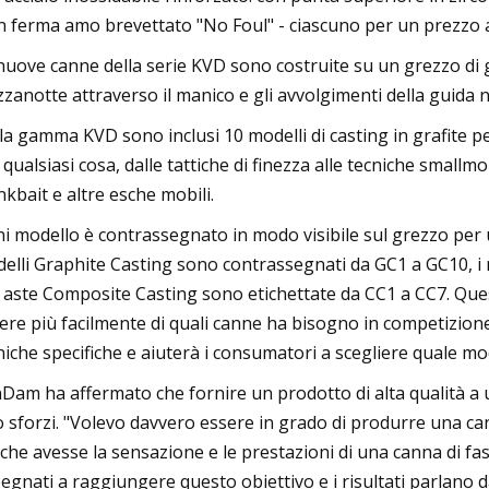
n ferma amo brevettato "No Foul" - ciascuno per un prezzo al
nuove canne della serie KVD sono costruite su un grezzo di gr
zanotte attraverso il manico e gli avvolgimenti della guida n
la gamma KVD sono inclusi 10 modelli di casting in grafite pe
 qualsiasi cosa, dalle tattiche di finezza alle tecniche small
nkbait e altre esche mobili.
i modello è contrassegnato in modo visibile sul grezzo per un
elli Graphite Casting sono contrassegnati da GC1 a GC10, i 
e aste Composite Casting sono etichettate da CC1 a CC7. Qu
ere più facilmente di quali canne ha bisogno in competizione,
niche specifiche e aiuterà i consumatori a scegliere quale mo
Dam ha affermato che fornire un prodotto di alta qualità a 
o sforzi. "Volevo davvero essere in grado di produrre una ca
che avesse la sensazione e le prestazioni di una canna di fasc
egnati a raggiungere questo obiettivo e i risultati parlano da