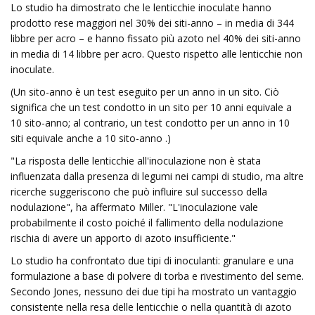
Lo studio ha dimostrato che le lenticchie inoculate hanno
prodotto rese maggiori nel 30% dei siti-anno – in media di 344
libbre per acro – e hanno fissato più azoto nel 40% dei siti-anno
in media di 14 libbre per acro. Questo rispetto alle lenticchie non
inoculate.
(Un sito-anno è un test eseguito per un anno in un sito. Ciò
significa che un test condotto in un sito per 10 anni equivale a
10 sito-anno; al contrario, un test condotto per un anno in 10
siti equivale anche a 10 sito-anno .)
"La risposta delle lenticchie all'inoculazione non è stata
influenzata dalla presenza di legumi nei campi di studio, ma altre
ricerche suggeriscono che può influire sul successo della
nodulazione", ha affermato Miller. "L'inoculazione vale
probabilmente il costo poiché il fallimento della nodulazione
rischia di avere un apporto di azoto insufficiente."
Lo studio ha confrontato due tipi di inoculanti: granulare e una
formulazione a base di polvere di torba e rivestimento del seme.
Secondo Jones, nessuno dei due tipi ha mostrato un vantaggio
consistente nella resa delle lenticchie o nella quantità di azoto