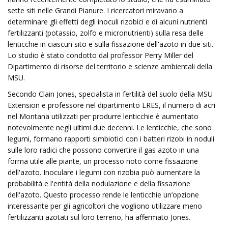
sette siti nelle Grandi Pianure. I ricercatori miravano a
determinare gli effetti degli inoculi rizobici e di alcuni nutrienti
fertilizzanti (potassio, zolfo e micronutrienti) sulla resa delle
lenticchie in ciascun sito e sulla fissazione dell'azoto in due siti.
Lo studio è stato condotto dal professor Perry Miller del
Dipartimento di risorse del territorio e scienze ambientali della
MSU.
Secondo Clain Jones, specialista in fertilità del suolo della MSU
Extension e professore nel dipartimento LRES, il numero di acri
nel Montana utilizzati per produrre lenticchie è aumentato
notevolmente negli ultimi due decenni. Le lenticchie, che sono
legumi, formano rapporti simbiotici con i batteri rizobi ​​in noduli
sulle loro radici che possono convertire il gas azoto in una
forma utile alle piante, un processo noto come fissazione
dell'azoto. Inoculare i legumi con rizobia può aumentare la
probabilità e l'entità della nodulazione e della fissazione
dell'azoto. Questo processo rende le lenticchie un’opzione
interessante per gli agricoltori che vogliono utilizzare meno
fertilizzanti azotati sul loro terreno, ha affermato Jones.