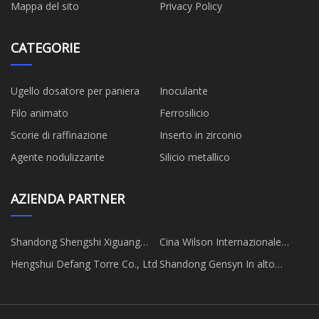
Mappa del sito
Privacy Policy
CATEGORIE
Ugello dosatore per paniera
Inoculante
Filo animato
Ferrosilicio
Scorie di raffinazione
Inserto in zirconio
Agente nodulizzante
Silicio metallico
AZIENDA PARTNER
Shandong Shengshi Xiguang
Cina Wilson Internazionale
Vetro Fibra Co., srl
Cargo Co., Limited
Hengshui Defang Torre Co., Ltd
Shandong Gensyn In alto
Potenza Co., Ltd.