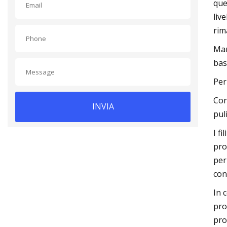
que
liv
rim
Man
bas
Per
Con
INVIA
pul
I f
pro
per
con
In 
pro
pro