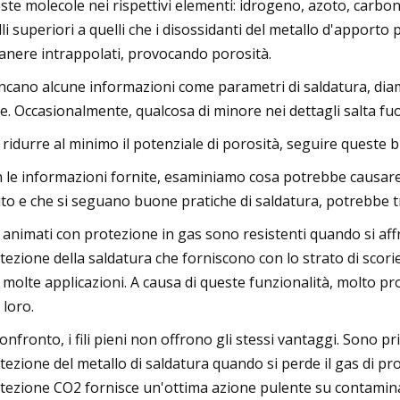
ste molecole nei rispettivi elementi: idrogeno, azoto, carb
elli superiori a quelli che i disossidanti del metallo d'appor
anere intrappolati, provocando porosità.
cano alcune informazioni come parametri di saldatura, diametr
e. Occasionalmente, qualcosa di minore nei dettagli salta fu
 ridurre al minimo il potenziale di porosità, seguire queste 
 le informazioni fornite, esaminiamo cosa potrebbe causare 
ito e che si seguano buone pratiche di saldatura, potrebbe tra
ili animati con protezione in gas sono resistenti quando si af
tezione della saldatura che forniscono con lo strato di scori
 molte applicazioni. A causa di queste funzionalità, molto p
 loro.
confronto, i fili pieni non offrono gli stessi vantaggi. Sono pr
tezione del metallo di saldatura quando si perde il gas di prote
tezione CO2 fornisce un'ottima azione pulente su contaminan