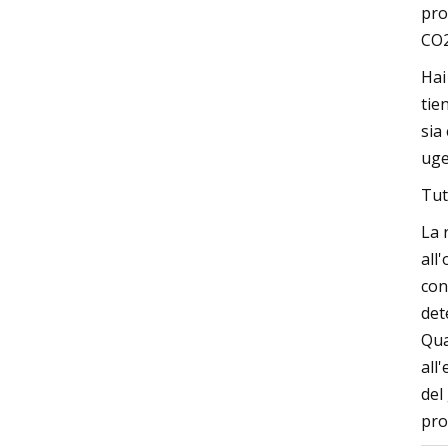
pro
CO2
Hai
tie
sia
uge
Tut
La 
all
con
det
Qua
all
del
pro