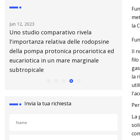
Fun
met
Jul 14, 2023
Aug 26
la 
Affrontare 8 malintesi comuni sulla
10 co
Fun
sine
saldatura dei metalli
comp
ca ed
Il 
fil
gas
la 
uti
l'a
Invia la tua richiesta
Per
La 
sol
com