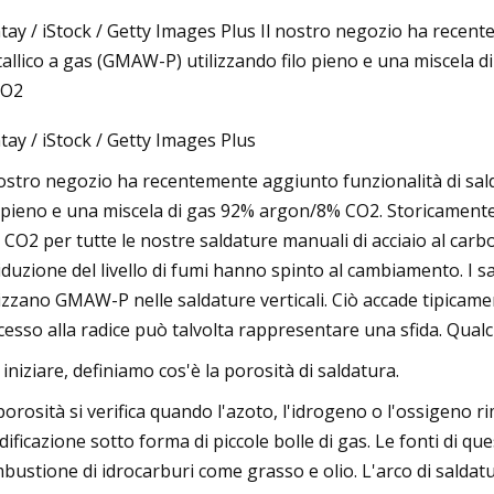
tay / iStock / Getty Images Plus Il nostro negozio ha recent
allico a gas (GMAW-P) utilizzando filo pieno e una miscela 
, 2023
CO2
se da fare in Giordania: guida
tay / iStock / Getty Images Plus
leta al famoso Wadi Rum e oltre
nostro negozio ha recentemente aggiunto funzionalità di sal
o pieno e una miscela di gas 92% argon/8% CO2. Storicamente
 CO2 per tutte le nostre saldature manuali di acciaio al carbo
riduzione del livello di fumi hanno spinto al cambiamento. I 
lizzano GMAW-P nelle saldature verticali. Ciò accade tipicam
ccesso alla radice può talvolta rappresentare una sfida. Qual
 iniziare, definiamo cos'è la porosità di saldatura.
porosità si verifica quando l'azoto, l'idrogeno o l'ossigeno r
idificazione sotto forma di piccole bolle di gas. Le fonti di que
bustione di idrocarburi come grasso e olio. L'arco di saldat