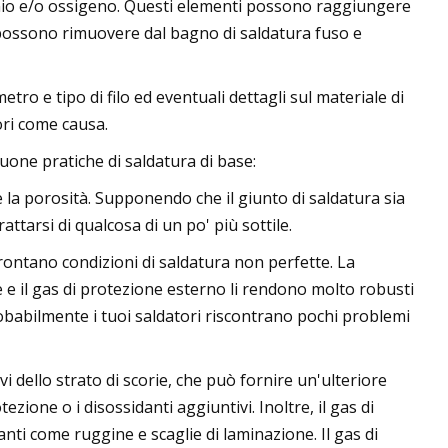
onio e/o ossigeno. Questi elementi possono raggiungere
to possono rimuovere dal bagno di saldatura fuso e
o e tipo di filo ed eventuali dettagli sul materiale di
ori come causa.
buone pratiche di saldatura di base:
la porosità. Supponendo che il giunto di saldatura sia
ttarsi di qualcosa di un po' più sottile.
frontano condizioni di saldatura non perfette. La
e e il gas di protezione esterno li rendono molto robusti
robabilmente i tuoi saldatori riscontrano pochi problemi
ivi dello strato di scorie, che può fornire un'ulteriore
zione o i disossidanti aggiuntivi. Inoltre, il gas di
ti come ruggine e scaglie di laminazione. Il gas di