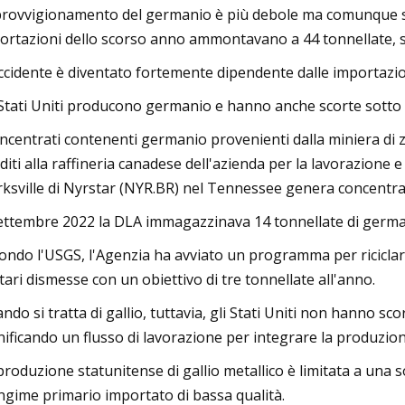
rovvigionamento del germanio è più debole ma comunque signi
ortazioni dello scorso anno ammontavano a 44 tonnellate, si
ccidente è diventato fortemente dipendente dalle importazioni 
 Stati Uniti producono germanio e hanno anche scorte sotto i
oncentrati contenenti germanio provenienti dalla miniera di
diti alla raffineria canadese dell'azienda per la lavorazione e
rksville di Nyrstar (NYR.BR) nel Tennessee genera concentrati
ettembre 2022 la DLA immagazzinava 14 tonnellate di germanio
ondo l'USGS, l'Agenzia ha avviato un programma per riciclar
itari dismesse con un obiettivo di tre tonnellate all'anno.
ndo si tratta di gallio, tuttavia, gli Stati Uniti non hanno sco
nificando un flusso di lavorazione per integrare la produzio
produzione statunitense di gallio metallico è limitata a una 
gime primario importato di bassa qualità.