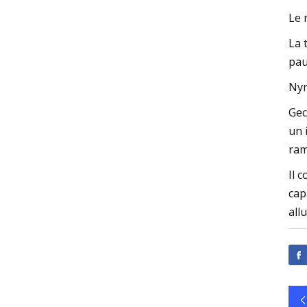
Le 
La 
pau
Nyr
Gec
un 
ram
Il 
cap
all