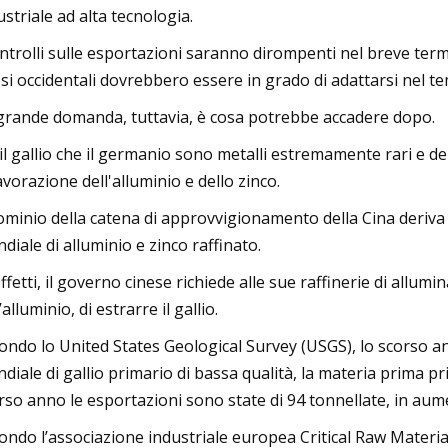
ustriale ad alta tecnologia.
ontrolli sulle esportazioni saranno dirompenti nel breve termi
si occidentali dovrebbero essere in grado di adattarsi nel t
grande domanda, tuttavia, è cosa potrebbe accadere dopo.
 il gallio che il germanio sono metalli estremamente rari e d
lavorazione dell'alluminio e dello zinco.
dominio della catena di approvvigionamento della Cina deriva
diale di alluminio e zinco raffinato.
effetti, il governo cinese richiede alle sue raffinerie di allu
’alluminio, di estrarre il gallio.
ondo lo United States Geological Survey (USGS), lo scorso an
diale di gallio primario di bassa qualità, la materia prima pr
rso anno le esportazioni sono state di 94 tonnellate, in aum
ondo l’associazione industriale europea Critical Raw Materials