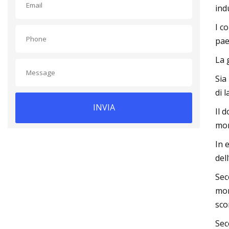
ind
I c
pae
La 
Sia
di 
INVIA
Il 
mon
In 
dell
Sec
mon
sco
Sec