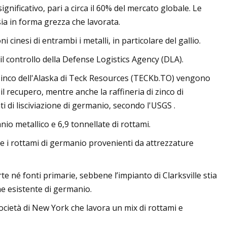
ficativo, pari a circa il 60% del mercato globale. Le
a in forma grezza che lavorata.
cinesi di entrambi i metalli, in particolare del gallio.
l controllo della Defense Logistics Agency (DLA).
 zinco dell'Alaska di Teck Resources (TECKb.TO) vengono
 il recupero, mentre anche la raffineria di zinco di
 di lisciviazione di germanio, secondo l'USGS .
 metallico e 6,9 ​​tonnellate di rottami.
e i rottami di germanio provenienti da attrezzature
rte né fonti primarie, sebbene l’impianto di Clarksville stia
ne esistente di germanio.
società di New York che lavora un mix di rottami e