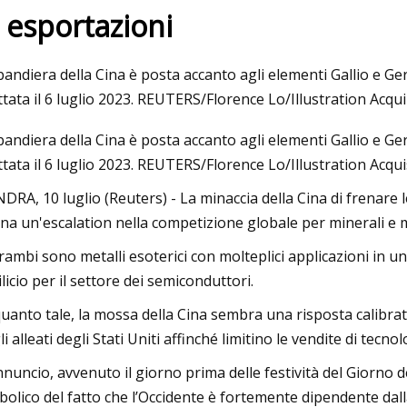
e esportazioni
23
bandiera della Cina è posta accanto agli elementi Gallio e G
da fare in Giordania: guida
ttata il 6 luglio 2023. REUTERS/Florence Lo/Illustration Acqu
a al famoso Wadi Rum e oltre
bandiera della Cina è posta accanto agli elementi Gallio e G
ttata il 6 luglio 2023. REUTERS/Florence Lo/Illustration Acquisis
DRA, 10 luglio (Reuters) - La minaccia della Cina di frenare l
na un'escalation nella competizione globale per minerali e met
rambi sono metalli esoterici con molteplici applicazioni in un
silicio per il settore dei semiconduttori.
quanto tale, la mossa della Cina sembra una risposta calibrata
li alleati degli Stati Uniti affinché limitino le vendite di tecn
nnuncio, avvenuto il giorno prima delle festività del Giorno 
bolico del fatto che l’Occidente è fortemente dipendente dall