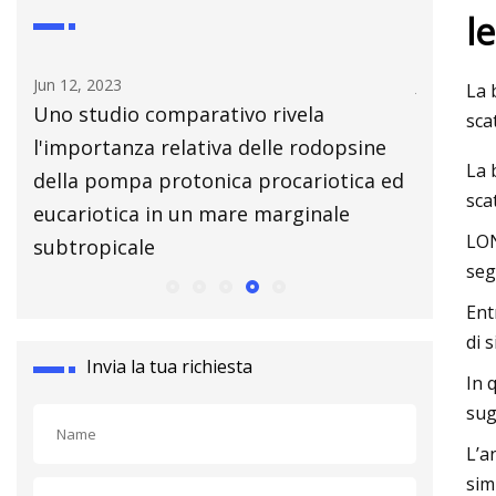
l
Jul 14, 2023
Aug 26, 20
La 
Affrontare 8 malintesi comuni sulla
10 cose 
sca
e
saldatura dei metalli
complet
La 
 ed
sca
LON
seg
Ent
di 
Invia la tua richiesta
In 
sug
L’a
sim