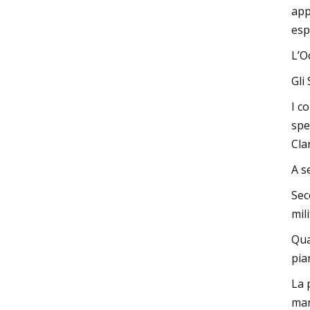
app
esp
L’O
Gli
I c
spe
Cla
A s
Sec
mil
Qua
pia
La 
man