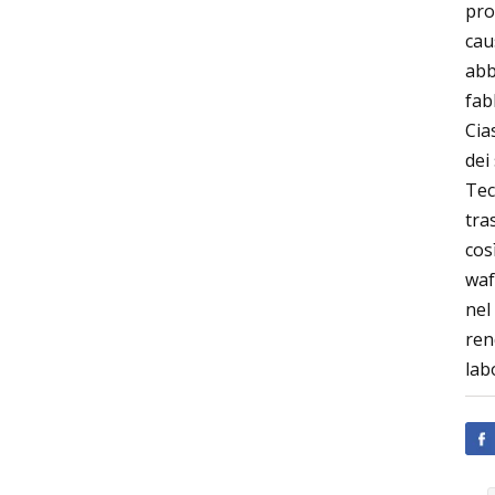
pro
cau
abb
fab
Cia
dei
Tec
tra
cos
waf
nel
ren
lab