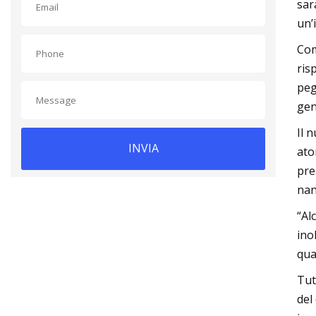
sar
un’
Com
ris
peg
gen
Il 
INVIA
ato
pre
nan
“Al
ino
qua
Tut
del