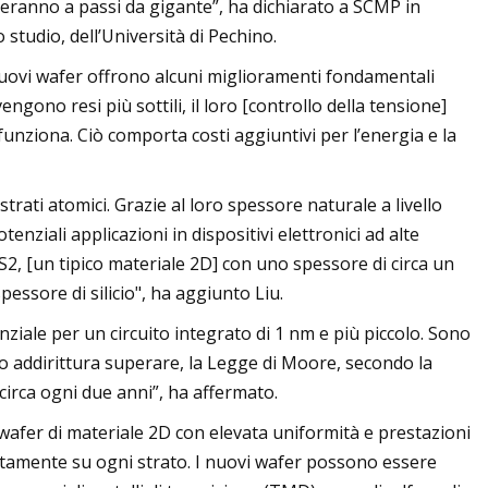
zeranno a passi da gigante”, ha dichiarato a SCMP in
 studio, dell’Università di Pechino.
nuovi wafer offrono alcuni miglioramenti fondamentali
 vengono resi più sottili, il loro [controllo della tensione]
unziona. Ciò comporta costi aggiuntivi per l’energia e la
trati atomici. Grazie al loro spessore naturale a livello
nziali applicazioni in dispositivi elettronici ad alte
S2, [un tipico materiale 2D] con uno spessore di circa un
essore di silicio", ha aggiunto Liu.
ziale per un circuito integrato di 1 nm e più piccolo. Sono
, o addirittura superare, la Legge di Moore, secondo la
circa ogni due anni”, ha affermato.
e wafer di materiale 2D con elevata uniformità e prestazioni
ratamente su ogni strato. I nuovi wafer possono essere