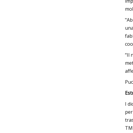
imp
mol
"Ab
una
fab
coo
“Il
met
aff
Puo
Est
I d
per
tra
TMD