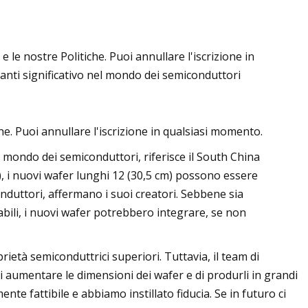
e le nostre Politiche. Puoi annullare l'iscrizione in
rdania: guida
vanti significativo nel mondo dei semiconduttori
adi Rum e oltre
iche. Puoi annullare l'iscrizione in qualsiasi momento.
el mondo dei semiconduttori, riferisce il South China
, i nuovi wafer lunghi 12 (30,5 cm) possono essere
nduttori, affermano i suoi creatori. Sebbene sia
abili, i nuovi wafer potrebbero integrare, se non
rietà semiconduttrici superiori. Tuttavia, il team di
di aumentare le dimensioni dei wafer e di produrli in grandi
nte fattibile e abbiamo instillato fiducia. Se in futuro ci