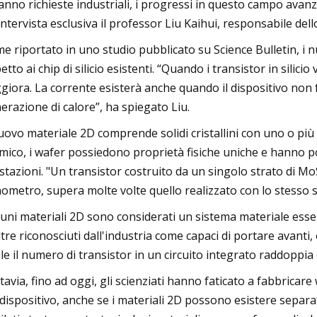
anno richieste industriali, i progressi in questo campo avan
intervista esclusiva il professor Liu Kaihui, responsabile dello
e riportato in uno studio pubblicato su Science Bulletin, i 
petto ai chip di silicio esistenti. “Quando i transistor in silicio
giora. La corrente esisterà anche quando il dispositivo non f
erazione di calore”, ha spiegato Liu.
nuovo materiale 2D comprende solidi cristallini con uno o più s
mico, i wafer possiedono proprietà fisiche uniche e hanno pote
stazioni. "Un transistor costruito da un singolo strato di Mo
ometro, supera molte volte quello realizzato con lo stesso sp
cuni materiali 2D sono considerati un sistema materiale essen
ltre riconosciuti dall'industria come capaci di portare avanti
le il numero di transistor in un circuito integrato raddoppia 
tavia, fino ad oggi, gli scienziati hanno faticato a fabbricar
 dispositivo, anche se i materiali 2D possono esistere sepa