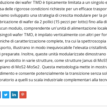
duzione dei wafer TMD è tipicamente limitata a un singolo e p
sa delle rigorose condizioni richieste per un efficace traspor
iamo sviluppato una strategia di crescita modulare per la p
bricazione di wafer da 2 pollici (15 pezzi per lotto) fino alla 
scun modulo, comprendente un'unità di alimentazione locale
 singoli wafer TMD, è impilato verticalmente con altri per fo
niche di caratterizzazione complete, tra cui la spettroscopia 
sporto, illustrano in modo inequivocabile l'elevata cristallini
ì preparate. Inoltre, queste unità modularizzate dimostrano
er prodotto in varie strutture, come strutture Janus di MoS
 piano di MoS2-MoSe2 . Questa metodologia mette in mostra l
dimento e consente potenzialmente la transizione senza solu
oratorio a quelli su scala industriale complementari alla tecnol