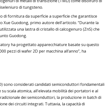
lcogenuri di metalli di transizione (TMD) come disolfuro di
iseleniuro di tungsteno.
di fornitura da superficie a superficie che garantisce
ato Xue Guodong, primo autore dell'articolo. “Durante la
ilizzata una lastra di cristallo di calcogenuro (ZnS) che
giunto Guodong.
ratory ha progettato apparecchiature basate su questo
00 pezzi di wafer 2D per macchina all’anno”, ha
(2D) sono considerati candidati semiconduttori fondamentali
su scala atomica, all'elevata mobilità dei portatori e al
tradizionale dei semiconduttori, la produzione in batch di
e dei circuiti integrati. Tuttavia, la capacità di