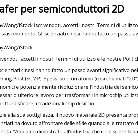
afer per semiconduttori 2D
Aug 26, 2023
yWang/iStock Iscrivendoti, accetti i nostri Termini di utilizzo 
e 8 malintesi comuni sulla
10 cose da fare in Gio
lsiasi momento. Gli scienziati cinesi hanno fatto un passo a
dei metalli
completa al famoso W
yWang/iStock
rivendoti, accetti i nostri Termini di utilizzo e le nostre Polit
 scienziati cinesi hanno fatto un passo avanti significativo n
ning Post (SCMP). Spessi solo un atomo (così chiamati "2D")
nomici e potenzialmente rivoluzionare l'industria dei semico
essario ulteriore lavoro per trasformarli in microchip utilizz
rittura sfidare, i tradizionali chip di silicio.
zie alla sua sottigliezza, il nuovo materiale 2D presenta prop
enziati ha dovuto affrontare delle sfide quando si è trattato 
ntità. “Abbiamo dimostrato all’industria che ciò è scientificame