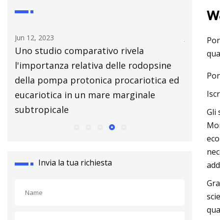
w
Jun 12, 2023
Jul 14, 2023
Pon
Uno studio comparativo rivela
Affrontar
qua
l'importanza relativa delle rodopsine
saldatura 
Pon
della pompa protonica procariotica ed
Isc
eucariotica in un mare marginale
subtropicale
Gli
Mor
eco
nec
Invia la tua richiesta
addi
Gra
sci
qua