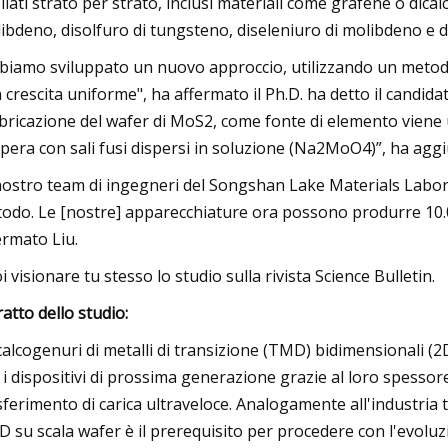
ilati strato per strato, inclusi materiali come grafene o dica
ibdeno, disolfuro di tungsteno, diseleniuro di molibdeno e d
biamo sviluppato un nuovo approccio, utilizzando un metodo 
 crescita uniforme", ha affermato il Ph.D. ha detto il candid
bricazione del wafer di MoS2, come fonte di elemento viene ut
pera con sali fusi dispersi in soluzione (Na2MoO4)”, ha ag
 nostro team di ingegneri del Songshan Lake Materials Labo
odo. Le [nostre] apparecchiature ora possono produrre 10.0
ermato Liu.
i visionare tu stesso lo studio sulla rivista Science Bulletin.
ratto dello studio:
icalcogenuri di metalli di transizione (TMD) bidimensionali 
 i dispositivi di prossima generazione grazie al loro spessore 
sferimento di carica ultraveloce. Analogamente all'industria 
 su scala wafer è il prerequisito per procedere con l'evoluzion